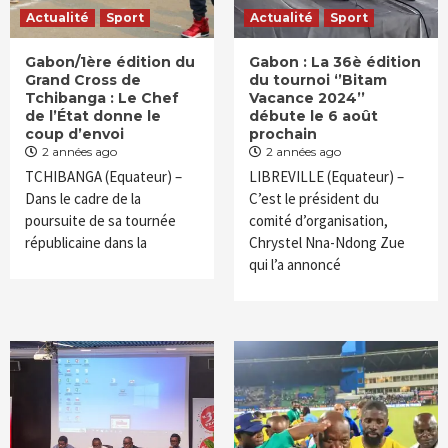
Actualité
Sport
Actualité
Sport
Gabon/1ère édition du
Gabon : La 36è édition
Grand Cross de
du tournoi ‘’Bitam
Tchibanga : Le Chef
Vacance 2024’’
de l’État donne le
débute le 6 août
coup d’envoi
prochain
2 années ago
2 années ago
TCHIBANGA (Equateur) –
LIBREVILLE (Equateur) –
Dans le cadre de la
C’est le président du
poursuite de sa tournée
comité d’organisation,
républicaine dans la
Chrystel Nna-Ndong Zue
qui l’a annoncé