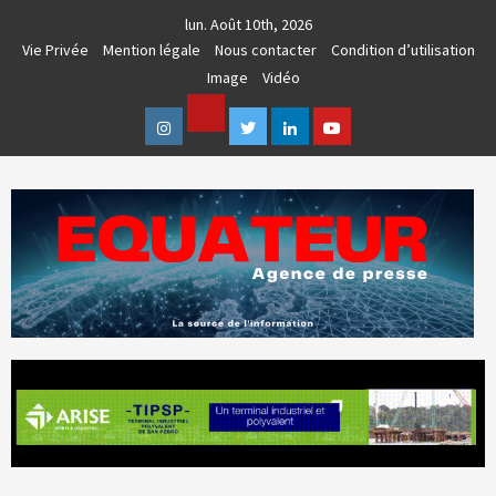
Skip
lun. Août 10th, 2026
to
Vie Privée
Mention légale
Nous contacter
Condition d’utilisation
content
Image
Vidéo
Facebook
Instagram
Twitter
Linkedin
Youtube
AGENCE DE PRESSE & COMMUNICATION GLOBALE
EQUATEUR