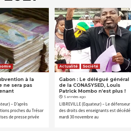
nomie
Actualité
Société
ubvention à la
Gabon : Le délégué général
e ne sera pas
de la CONASYSED, Louis
enant
Patrick Mombo n’est plus !
5 années ago
teur) – D’après
LIBREVILLE (Equateur) – Le défenseur
étions proches du Trésor
des droits des enseignants est décédé
rises de presse privée
mardi 30 novembre au