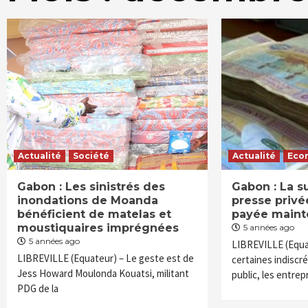
Actualité
Société
Actualité
Eco
Gabon : Les sinistrés des
Gabon : La s
inondations de Moanda
presse privé
bénéficient de matelas et
payée maint
moustiquaires imprégnées
5 années ago
5 années ago
LIBREVILLE (Equa
LIBREVILLE (Equateur) – Le geste est de
certaines indiscr
Jess Howard Moulonda Kouatsi, militant
public, les entrep
PDG de la