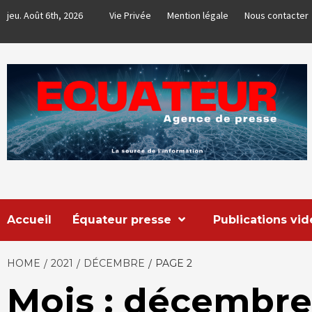
Skip
jeu. Août 6th, 2026
Vie Privée
Mention légale
Nous contacter
to
content
EQUATEUR
AGENCE DE PRESSE & COMMUNICATION GLOBALE
Accueil
Équateur presse
Publications vi
HOME
2021
DÉCEMBRE
PAGE 2
Mois : décembre