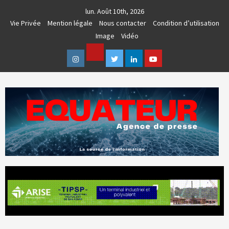
Skip
lun. Août 10th, 2026
to
Vie Privée
Mention légale
Nous contacter
Condition d’utilisation
content
Image
Vidéo
Facebook
Instagram
Twitter
Linkedin
Youtube
AGENCE DE PRESSE & COMMUNICATION GLOBALE
EQUATEUR