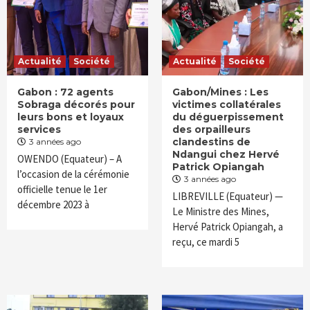
Actualité
Société
Actualité
Société
Gabon : 72 agents
Gabon/Mines : Les
Sobraga décorés pour
victimes collatérales
leurs bons et loyaux
du déguerpissement
services
des orpailleurs
clandestins de
3 années ago
Ndangui chez Hervé
OWENDO (Equateur) – A
Patrick Opiangah
l’occasion de la cérémonie
3 années ago
officielle tenue le 1er
LIBREVILLE (Equateur) —
décembre 2023 à
Le Ministre des Mines,
Hervé Patrick Opiangah, a
reçu, ce mardi 5