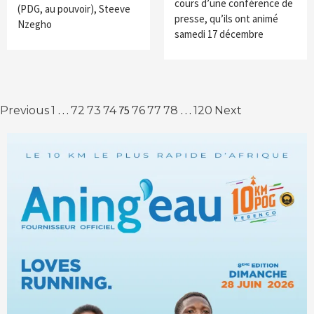
cours d’une conférence de
(PDG, au pouvoir), Steeve
presse, qu’ils ont animé
Nzegho
samedi 17 décembre
Navigation
…
75
…
Previous
1
72
73
74
76
77
78
120
Next
des
articles