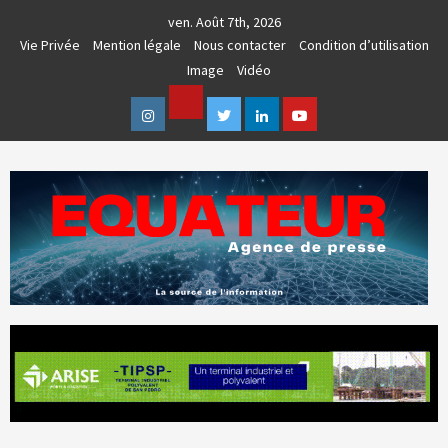
Skip
ven. Août 7th, 2026
to
Vie Privée
Mention légale
Nous contacter
Condition d’utilisation
content
Image
Vidéo
Facebook
Instagram
Twitter
Linkedin
Youtube
AGENCE DE PRESSE & COMMUNICATION GLOBALE
EQUATEUR