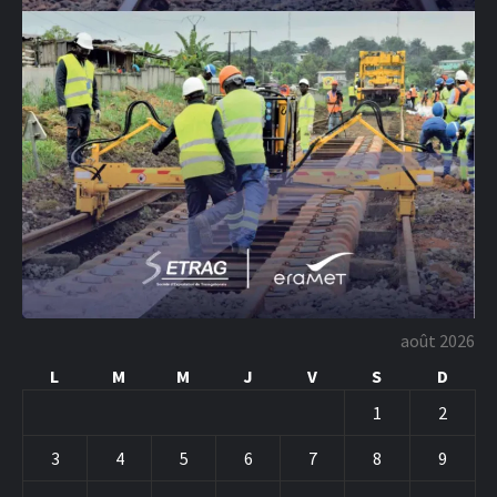
août 2026
L
M
M
J
V
S
D
1
2
3
4
5
6
7
8
9