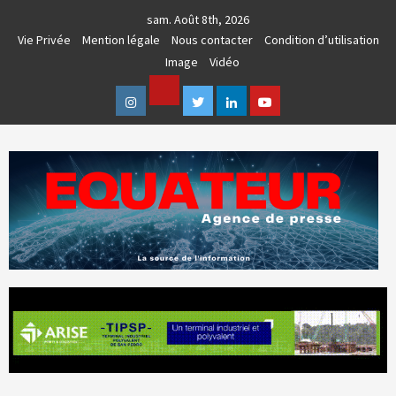
Skip
sam. Août 8th, 2026
to
Vie Privée
Mention légale
Nous contacter
Condition d’utilisation
content
Image
Vidéo
Facebook
Instagram
Twitter
Linkedin
Youtube
AGENCE DE PRESSE & COMMUNICATION GLOBALE
EQUATEUR