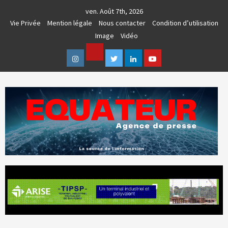
Skip
ven. Août 7th, 2026
to
Vie Privée
Mention légale
Nous contacter
Condition d’utilisation
content
Image
Vidéo
Facebook
Instagram
Twitter
Linkedin
Youtube
AGENCE DE PRESSE & COMMUNICATION GLOBALE
EQUATEUR