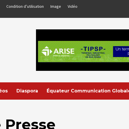
Condition d’utilisation
Image
Vidéo
déos
Diaspora
Équateur Communication Global
 Presse