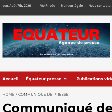
Skip
ven. Août 7th, 2026
Vie Privée
Mention légale
Nous contacter
to
content
EQUATEUR
AGENCE DE PRESSE & COMMUNICATION GLOBALE
Accueil
Équateur presse
Publications vi
HOME
COMMUNIQUÉ DE PRESSE
Communiqué de