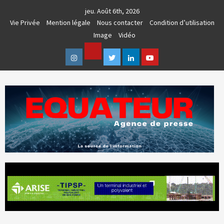
Skip
jeu. Août 6th, 2026
to
Vie Privée
Mention légale
Nous contacter
Condition d’utilisation
content
Image
Vidéo
Facebook
Instagram
Twitter
Linkedin
Youtube
AGENCE DE PRESSE & COMMUNICATION GLOBALE
EQUATEUR