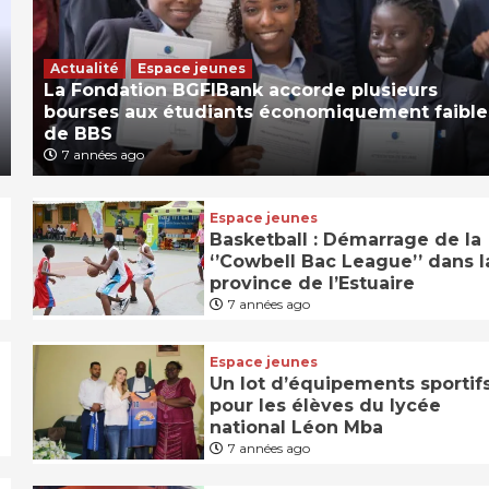
Actualité
Espace jeunes
La Fondation BGFIBank accorde plusieurs
bourses aux étudiants économiquement faible
de BBS
7 années ago
Espace jeunes
Basketball : Démarrage de la
‘’Cowbell Bac League’’ dans l
province de l’Estuaire
7 années ago
Espace jeunes
Un lot d’équipements sportif
pour les élèves du lycée
national Léon Mba
7 années ago