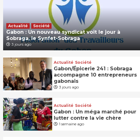
Actualité
Société
Gabon : Un nouveau syndicat voit le jour à
Sobraga, le Synfet-Sobraga
3 jours ago
Actualité
Société
Gabon/Épicerie 241 : Sobraga
accompagne 10 entrepreneurs
gabonais
3 jours ago
Actualité
Société
Gabon : Un méga marché pour
lutter contre la vie chère
1 semaine ago