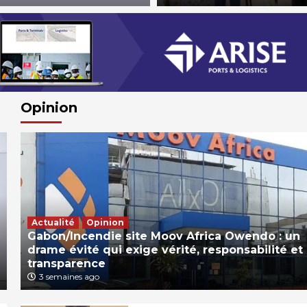
Opinion
Actualité
Opinion
Gabon/Incendie site Moov Africa Owendo : un
drame évité qui exige vérité, responsabilité et
transparence
3 semaines ago