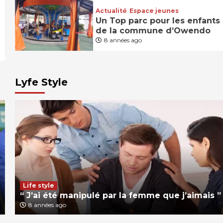
Actualité
Espace jeunes
Un Top parc pour les enfants
de la commune d’Owendo
8 années ago
Lyfe Style
Life style
“ J’ai été manipulé par la femme que j’aimais ”
8 années ago