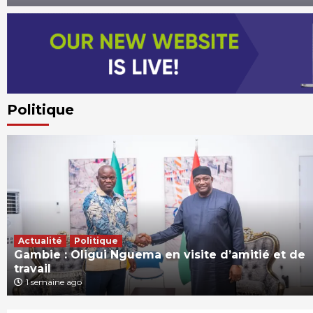
Politique
Actualité
Politique
Gambie : Oligui Nguema en visite d’amitié et de
travail
1 semaine ago