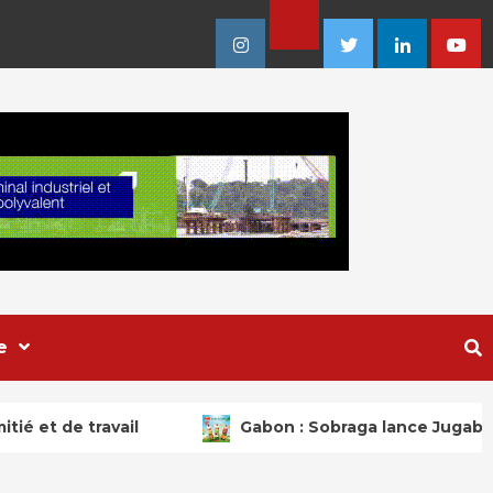
Facebook
Instagram
Twitter
Linkedin
Youtu
e
obraga lance Jugab, une nouvelle marque de jus plats « M