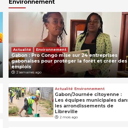
Environnement
Actualité
Environnement
Gabon : Pro Congo mise sur 24 entreprises
gabonaises pour protéger la forêt et créer des
emplois
2 semaines ago
Actualité
Environnement
Gabon/Journée citoyenne :
Les équipes municipales dan
les arrondissements de
Libreville
2 mois ago