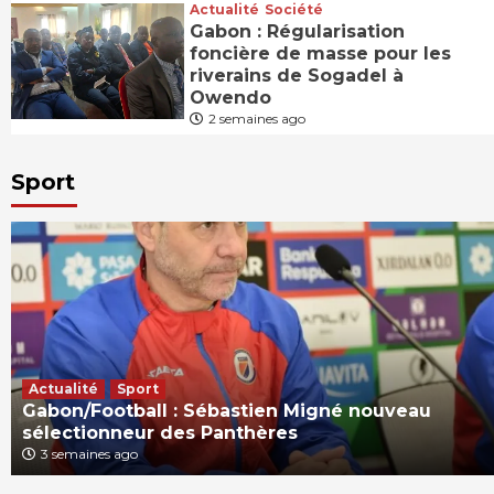
Actualité
Société
Gabon : Régularisation
foncière de masse pour les
riverains de Sogadel à
Owendo
2 semaines ago
Sport
Actualité
Sport
Gabon/Football : Sébastien Migné nouveau
sélectionneur des Panthères
3 semaines ago