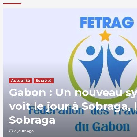
Actualité
Société
Gabon : Un nouveau s
voit le jour à Sobraga, 
Sobraga
3 jours ago