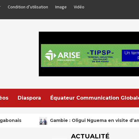
r
Condition d’utilisation
Image
Vidéo
déos
Diaspora
Équateur Communication Global
guema en visite d’amitié et de travail
Gabon : S
ACTUALITÉ