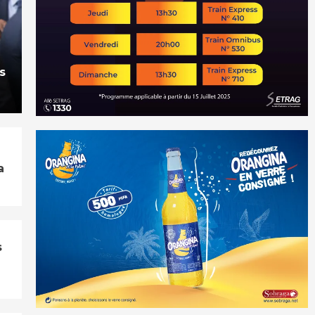
s
a
s