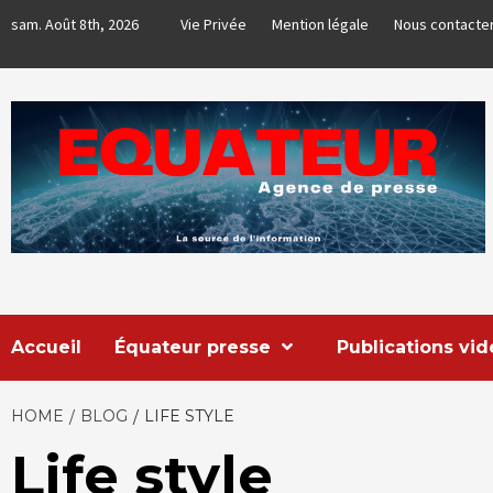
Skip
sam. Août 8th, 2026
Vie Privée
Mention légale
Nous contacte
to
content
EQUATEUR
AGENCE DE PRESSE & COMMUNICATION GLOBALE
Accueil
Équateur presse
Publications vi
HOME
BLOG
LIFE STYLE
Life style