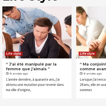
Life style
Life style
“ J’ai été manipulé par la
“ Ma conjoin
femme que j’aimais ”
comme avan
8 années ago
8 années ago
L’année dernière, à quarante ans, j’ai
Lorsque j’ai renco
obtenu une mutation pour revenir dans
24 ans, elle en av
ma ville d’origine,
sommes