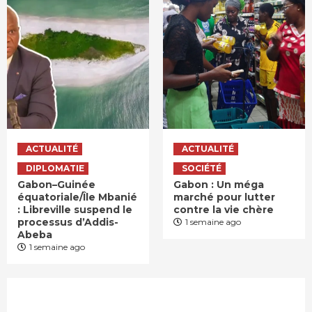
ACTUALITÉ
ACTUALITÉ
DIPLOMATIE
SOCIÉTÉ
Gabon–Guinée
Gabon : Un méga
équatoriale/Île Mbanié
marché pour lutter
: Libreville suspend le
contre la vie chère
processus d’Addis-
1 semaine ago
Abeba
1 semaine ago