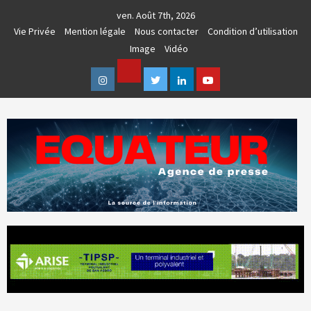
Skip
ven. Août 7th, 2026
to
Vie Privée
Mention légale
Nous contacter
Condition d’utilisation
content
Image
Vidéo
Facebook
Instagram
Twitter
Linkedin
Youtube
AGENCE DE PRESSE & COMMUNICATION GLOBALE
EQUATEUR