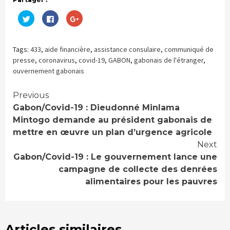
Cliquez
Cliquez
Cliquez
pour
pour
pour
partager
partager
partager
sur
sur
sur
Twitter(ouvre
Facebook(ouvre
Google+
dans
dans
(ouvre
Tags:
433
,
aide financière
,
assistance consulaire
,
communiqué de
une
une
dans
nouvelle
nouvelle
une
presse
,
coronavirus
,
covid-19
,
GABON
,
gabonais de l'étranger
,
fenêtre)
fenêtre)
nouvelle
ouvernement gabonais
fenêtre)
Continue
Previous
Gabon/Covid-19 : Dieudonné Minlama
Reading
Mintogo demande au président gabonais de
mettre en œuvre un plan d’urgence agricole
Next
Gabon/Covid-19 : Le gouvernement lance une
campagne de collecte des denrées
alimentaires pour les pauvres
Articles similaires