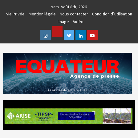
Skip
sam. Août 8th, 2026
to
Vie Privée
Mention légale
Nous contacter
Condition d’utilisation
content
Image
Vidéo
Facebook
Instagram
Twitter
Linkedin
Youtube
AGENCE DE PRESSE & COMMUNICATION GLOBALE
EQUATEUR