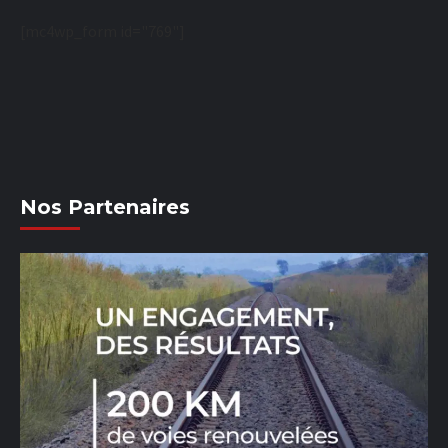
[mc4wp_form id="769"]
Nos Partenaires