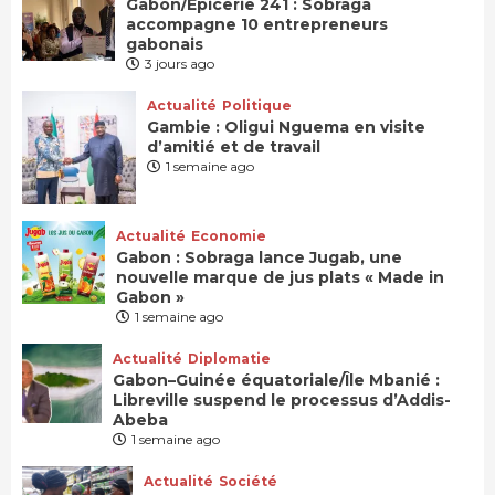
Gabon/Épicerie 241 : Sobraga
accompagne 10 entrepreneurs
gabonais
3 jours ago
Actualité
Politique
Gambie : Oligui Nguema en visite
d’amitié et de travail
1 semaine ago
Actualité
Economie
Gabon : Sobraga lance Jugab, une
nouvelle marque de jus plats « Made in
Gabon »
1 semaine ago
Actualité
Diplomatie
Gabon–Guinée équatoriale/Île Mbanié :
Libreville suspend le processus d’Addis-
Abeba
1 semaine ago
Actualité
Société