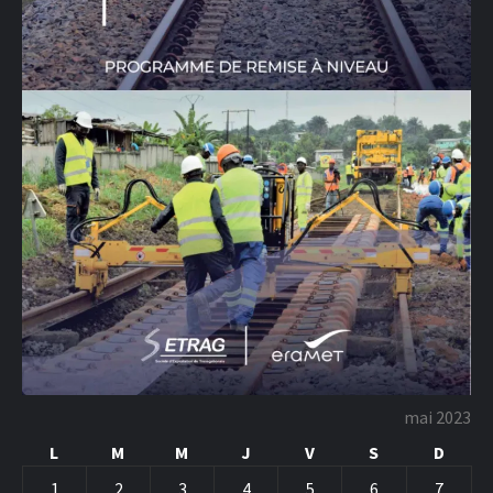
mai 2023
L
M
M
J
V
S
D
1
2
3
4
5
6
7