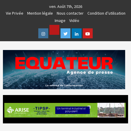
Skip
ven. Août 7th, 2026
to
Vie Privée
Mention légale
Nous contacter
Condition d’utilisation
content
Image
Vidéo
Facebook
Instagram
Twitter
Linkedin
Youtube
AGENCE DE PRESSE & COMMUNICATION GLOBALE
EQUATEUR