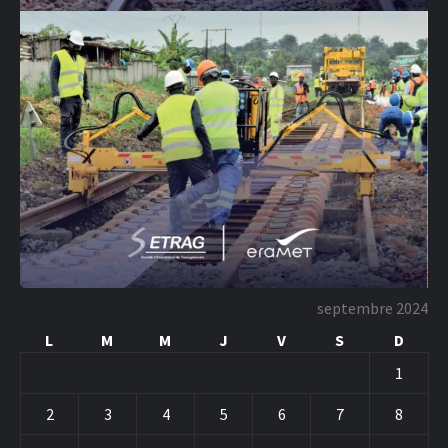
septembre 2024
L
M
M
J
V
S
D
1
2
3
4
5
6
7
8