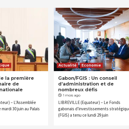
tique
Actualité
Economie
de la première
Gabon/FGIS : Un conseil
naire de
d’administration et de
nationale
nombreux défis
1 mois ago
teur) – L’Assemblée
LIBREVILLE (Equateur) – Le Fonds
 mardi 30 juin au Palais
gabonais d’investissements stratégiqu
(FGIS) a tenu ce lundi 29 juin