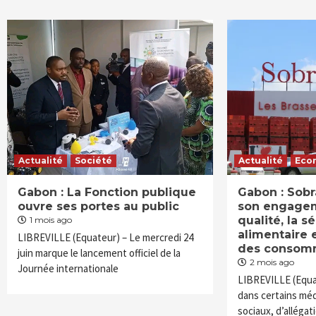
Actualité
Société
Actualité
Eco
Gabon : La Fonction publique
Gabon : Sobr
ouvre ses portes au public
son engagem
qualité, la s
1 mois ago
alimentaire 
LIBREVILLE (Equateur) – Le mercredi 24
des consom
juin marque le lancement officiel de la
2 mois ago
Journée internationale
LIBREVILLE (Equat
dans certains méd
sociaux, d’allégat