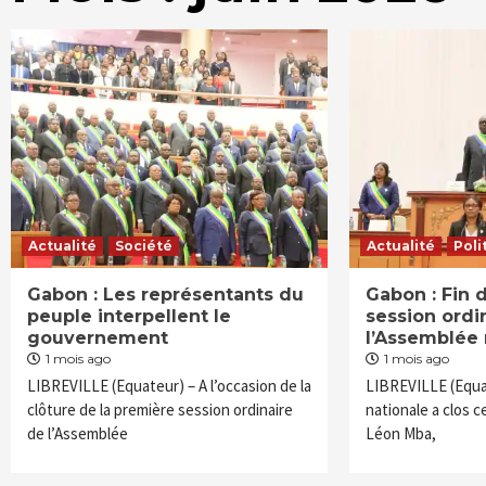
Actualité
Société
Actualité
Poli
Gabon : Les représentants du
Gabon : Fin 
peuple interpellent le
session ordi
gouvernement
l’Assemblée 
1 mois ago
1 mois ago
LIBREVILLE (Equateur) – A l’occasion de la
LIBREVILLE (Equa
clôture de la première session ordinaire
nationale a clos ce
de l’Assemblée
Léon Mba,