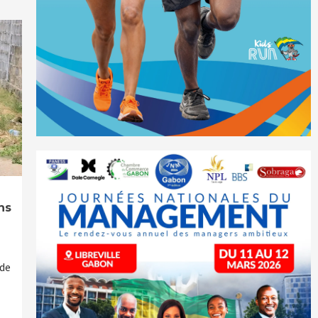
ns
 de