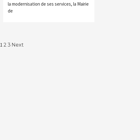
la modernisation de ses services, la Mairie
de
Navigation
1
2
3
Next
des
articles