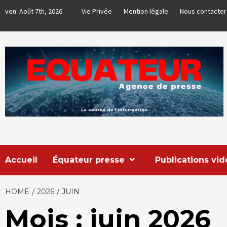
Skip
ven. Août 7th, 2026
Vie Privée
Mention légale
Nous contacter
to
content
EQUATEUR
AGENCE DE PRESSE & COMMUNICATION GLOBALE
Accueil
Équateur presse
Publications vi
HOME
2026
JUIN
Mois : juin 2026