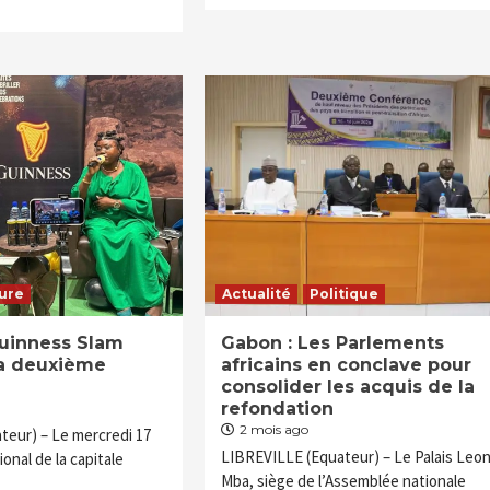
ure
Actualité
Politique
Guinness Slam
Gabon : Les Parlements
sa deuxième
africains en conclave pour
consolider les acquis de la
refondation
2 mois ago
teur) – Le mercredi 17
LIBREVILLE (Equateur) – Le Palais Leo
ional de la capitale
Mba, siège de l’Assemblée nationale