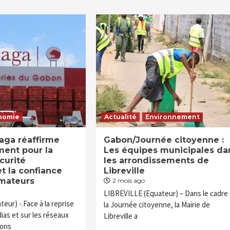
nomie
Actualité
Environnement
aga réaffirme
Gabon/Journée citoyenne :
ent pour la
Les équipes municipales da
écurité
les arrondissements de
et la confiance
Libreville
mateurs
2 mois ago
LIBREVILLE (Equateur) – Dans le cadre
eur) -.Face à la reprise
la Journée citoyenne, la Mairie de
ias et sur les réseaux
Libreville a
ions