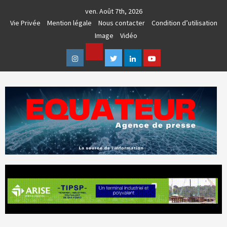
Skip
ven. Août 7th, 2026
to
Vie Privée
Mention légale
Nous contacter
Condition d’utilisation
content
Image
Vidéo
Facebook
Instagram
Twitter
Linkedin
Youtube
AGENCE DE PRESSE & COMMUNICATION GLOBALE
EQUATEUR