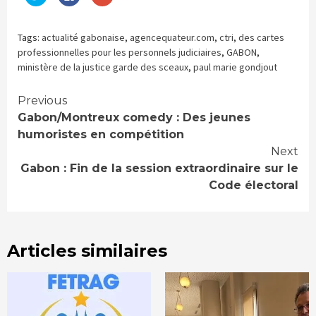
pour
pour
pour
partager
partager
partager
sur
sur
sur
Twitter(ouvre
Facebook(ouvre
Google+
dans
dans
(ouvre
Tags:
actualité gabonaise
,
agencequateur.com
,
ctri
,
des cartes
une
une
dans
nouvelle
nouvelle
une
professionnelles pour les personnels judiciaires
,
GABON
,
fenêtre)
fenêtre)
nouvelle
ministère de la justice garde des sceaux
,
paul marie gondjout
fenêtre)
Continue
Previous
Gabon/Montreux comedy : Des jeunes
Reading
humoristes en compétition
Next
Gabon : Fin de la session extraordinaire sur le
Code électoral
Articles similaires