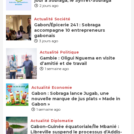
jour à Sobraga, le Synfet-Sobraga
2 jours ago
Actualité
Société
Gabon/Épicerie 241 : Sobraga
accompagne 10 entrepreneurs
gabonais
3 jours ago
Actualité
Politique
Gambie : Oligui Nguema en visite
d’amitié et de travail
1 semaine ago
Actualité
Economie
Gabon : Sobraga lance Jugab, une
nouvelle marque de jus plats « Made in
Gabon »
1 semaine ago
Actualité
Diplomatie
Gabon–Guinée équatoriale/Île Mbanié :
Libreville suspend le processus d’Addis-