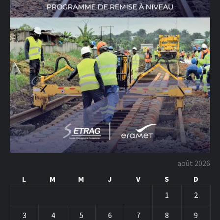
août 2026
L
M
M
J
V
S
D
1
2
3
4
5
6
7
8
9