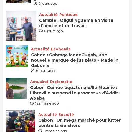
2 jours ago
Actualité
Politique
Gambie : Oligui Nguema en visite
d’amitié et de travail
6 jours ago
Actualité
Economie
Gabon : Sobraga lance Jugab, une
nouvelle marque de jus plats « Made in
Gabon »
6 jours ago
Actualité
Diplomatie
Gabon–Guinée équatoriale/Île Mbanié :
Libreville suspend le processus d’Addis-
Abeba
1 semaine ago
Actualité
Société
Gabon : Un méga marché pour lutter
contre la vie chère
1 semaine ago