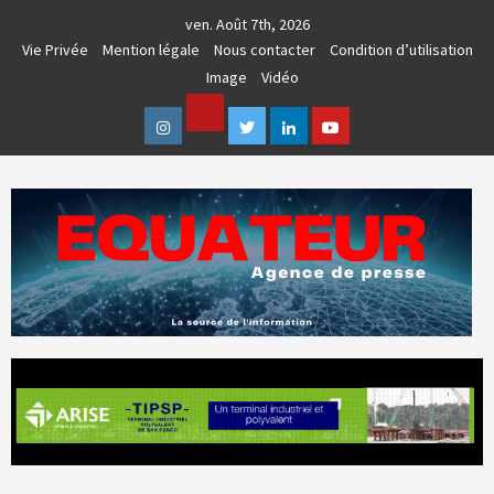
Skip
ven. Août 7th, 2026
to
Vie Privée
Mention légale
Nous contacter
Condition d’utilisation
content
Image
Vidéo
Facebook
Instagram
Twitter
Linkedin
Youtube
AGENCE DE PRESSE & COMMUNICATION GLOBALE
EQUATEUR