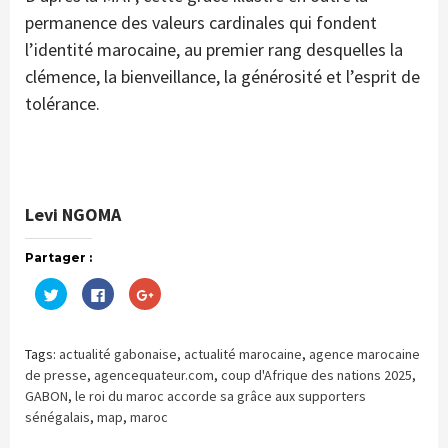
permanence des valeurs cardinales qui fondent
l’identité marocaine, au premier rang desquelles la
clémence, la bienveillance, la générosité et l’esprit de
tolérance.
Levi NGOMA
Partager :
Cliquez
Cliquez
Cliquez
pour
pour
pour
partager
partager
partager
sur
sur
sur
Twitter(ouvre
Facebook(ouvre
Google+
dans
dans
(ouvre
Tags:
actualité gabonaise
,
actualité marocaine
,
agence marocaine
une
une
dans
nouvelle
nouvelle
une
de presse
,
agencequateur.com
,
coup d'Afrique des nations 2025
,
fenêtre)
fenêtre)
nouvelle
GABON
,
le roi du maroc accorde sa grâce aux supporters
fenêtre)
sénégalais
,
map
,
maroc