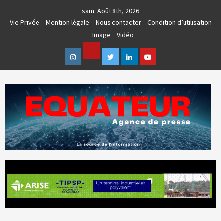
Skip
sam. Août 8th, 2026
to
Vie Privée
Mention légale
Nous contacter
Condition d’utilisation
content
Image
Vidéo
Facebook
Instagram
Twitter
Linkedin
Youtube
AGENCE DE PRESSE & COMMUNICATION GLOBALE
EQUATEUR