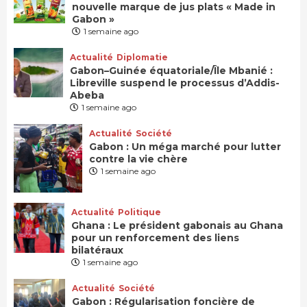
nouvelle marque de jus plats « Made in
Gabon »
1 semaine ago
Actualité
Diplomatie
Gabon–Guinée équatoriale/Île Mbanié :
Libreville suspend le processus d’Addis-
Abeba
1 semaine ago
Actualité
Société
Gabon : Un méga marché pour lutter
contre la vie chère
1 semaine ago
Actualité
Politique
Ghana : Le président gabonais au Ghana
pour un renforcement des liens
bilatéraux
1 semaine ago
Actualité
Société
Gabon : Régularisation foncière de