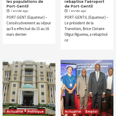
les populations de
rebaptise l’aéroport
Port-Gentil
de Port-Gentil
1 année ago
1 année ago
PORT-GENT (Equateur) –
PORT-GENTIL (Equateur) –
Consécutivement au séjour
Le président de la
qu’il a effectué du 15 au 16
Transition, Brice Clotaire
mars dernier
Oligui Nguema, a rebaptisé
ce
Actualité
Politique
Actualité
Emploi