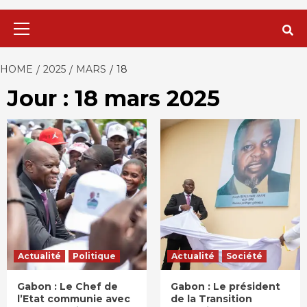
Primary
Menu
HOME
2025
MARS
18
Jour : 18 mars 2025
Actualité
Politique
Actualité
Société
Gabon : Le Chef de
Gabon : Le président
l’Etat communie avec
de la Transition