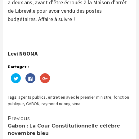
a deux ans, avant d’être écroués à la Maison d’arrêt
de Libreville pour avoir vendu des postes
budgétaires. Affaire à suivre !
Levi NGOMA
Partager :
Cliquez
Cliquez
Cliquez
pour
pour
pour
partager
partager
partager
sur
sur
sur
Twitter(ouvre
Facebook(ouvre
Google+
dans
dans
(ouvre
Tags:
agents publics
,
entretien avec le premier ministre
,
fonction
une
une
dans
nouvelle
nouvelle
une
publique
,
GABON
,
raymond ndong sima
fenêtre)
fenêtre)
nouvelle
fenêtre)
Continue
Previous
Gabon : La Cour Constitutionnelle célèbre
Reading
novembre bleu