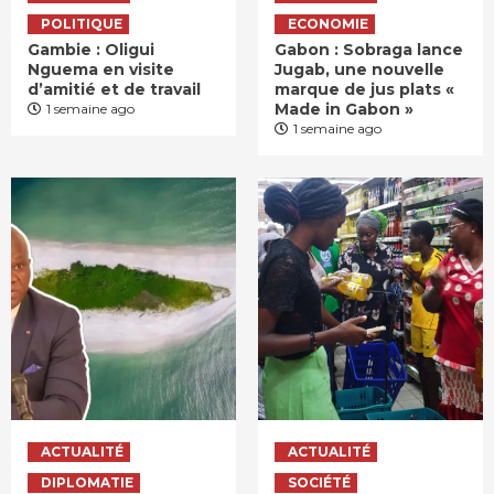
POLITIQUE
ECONOMIE
Gambie : Oligui
Gabon : Sobraga lance
Nguema en visite
Jugab, une nouvelle
d’amitié et de travail
marque de jus plats «
Made in Gabon »
1 semaine ago
1 semaine ago
ACTUALITÉ
ACTUALITÉ
DIPLOMATIE
SOCIÉTÉ