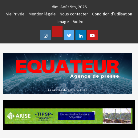
Skip
dim. Août 9th, 2026
to
Vie Privée
Mention légale
Nous contacter
Condition d’utilisation
content
Image
Vidéo
Facebook
Instagram
Twitter
Linkedin
Youtube
AGENCE DE PRESSE & COMMUNICATION GLOBALE
EQUATEUR