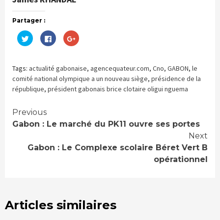
Partager :
Cliquez
Cliquez
Cliquez
pour
pour
pour
partager
partager
partager
sur
sur
sur
Twitter(ouvre
Facebook(ouvre
Google+
dans
dans
(ouvre
Tags:
actualité gabonaise
,
agencequateur.com
,
Cno
,
GABON
,
le
une
une
dans
nouvelle
nouvelle
une
comité national olympique a un nouveau siège
,
présidence de la
fenêtre)
fenêtre)
nouvelle
république
,
président gabonais brice clotaire oligui nguema
fenêtre)
Continue
Previous
Gabon : Le marché du PK11 ouvre ses portes
Reading
Next
Gabon : Le Complexe scolaire Béret Vert B
opérationnel
Articles similaires