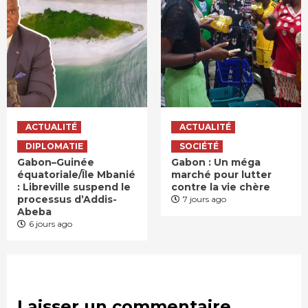
ACTUALITÉ
ACTUALITÉ
DIPLOMATIE
SOCIÉTÉ
Gabon–Guinée
Gabon : Un méga
équatoriale/Île Mbanié
marché pour lutter
: Libreville suspend le
contre la vie chère
processus d’Addis-
7 jours ago
Abeba
6 jours ago
Laisser un commentaire