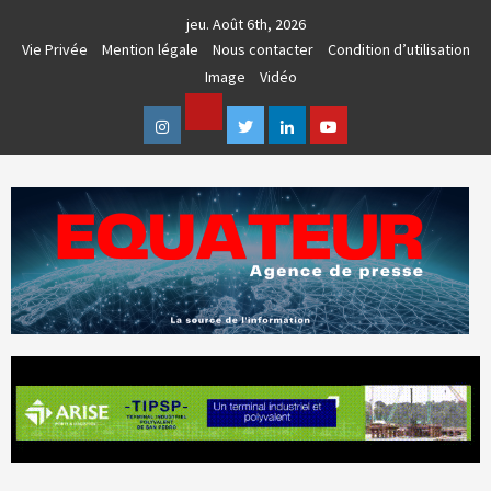
Skip
jeu. Août 6th, 2026
to
Vie Privée
Mention légale
Nous contacter
Condition d’utilisation
content
Image
Vidéo
Facebook
Instagram
Twitter
Linkedin
Youtube
AGENCE DE PRESSE & COMMUNICATION GLOBALE
EQUATEUR