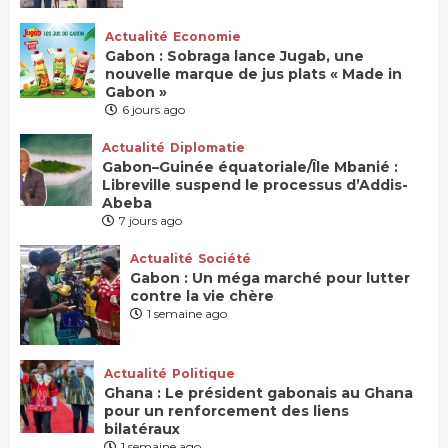
Actualité
Economie
Gabon : Sobraga lance Jugab, une
nouvelle marque de jus plats « Made in
Gabon »
6 jours ago
Actualité
Diplomatie
Gabon–Guinée équatoriale/Île Mbanié :
Libreville suspend le processus d’Addis-
Abeba
7 jours ago
Actualité
Société
Gabon : Un méga marché pour lutter
contre la vie chère
1 semaine ago
Actualité
Politique
Ghana : Le président gabonais au Ghana
pour un renforcement des liens
bilatéraux
1 semaine ago