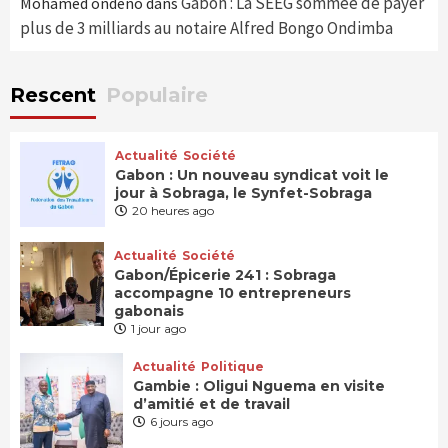
Gabon : La SEEG sommée de payer
Mohamed ondeno
dans
plus de 3 milliards au notaire Alfred Bongo Ondimba
Rescent
Populaire
Actualité
Société
Gabon : Un nouveau syndicat voit le
jour à Sobraga, le Synfet-Sobraga
20 heures ago
Actualité
Société
Gabon/Épicerie 241 : Sobraga
accompagne 10 entrepreneurs
gabonais
1 jour ago
Actualité
Politique
Gambie : Oligui Nguema en visite
d’amitié et de travail
6 jours ago