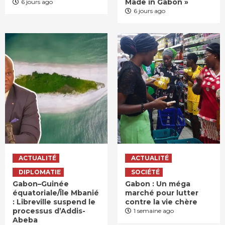
Made in Gabon »
6 jours ago
6 jours ago
ACTUALITÉ
ACTUALITÉ
DIPLOMATIE
SOCIÉTÉ
Gabon–Guinée
Gabon : Un méga
équatoriale/Île Mbanié
marché pour lutter
: Libreville suspend le
contre la vie chère
processus d’Addis-
1 semaine ago
Abeba