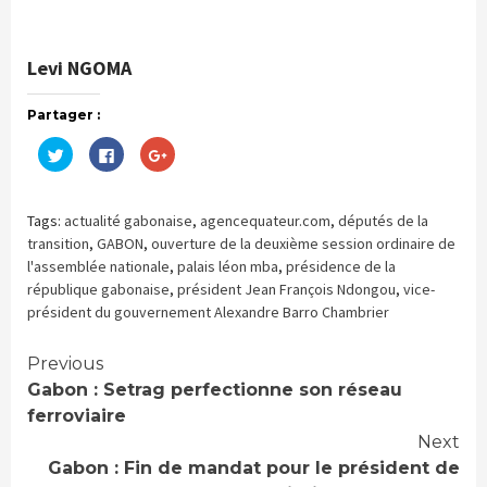
Levi NGOMA
Partager :
Cliquez
Cliquez
Cliquez
pour
pour
pour
partager
partager
partager
sur
sur
sur
Twitter(ouvre
Facebook(ouvre
Google+
dans
dans
(ouvre
Tags:
actualité gabonaise
,
agencequateur.com
,
députés de la
une
une
dans
nouvelle
nouvelle
une
transition
,
GABON
,
ouverture de la deuxième session ordinaire de
fenêtre)
fenêtre)
nouvelle
l'assemblée nationale
,
palais léon mba
,
présidence de la
fenêtre)
république gabonaise
,
président Jean François Ndongou
,
vice-
président du gouvernement Alexandre Barro Chambrier
Continue
Previous
Gabon : Setrag perfectionne son réseau
Reading
ferroviaire
Next
Gabon : Fin de mandat pour le président de