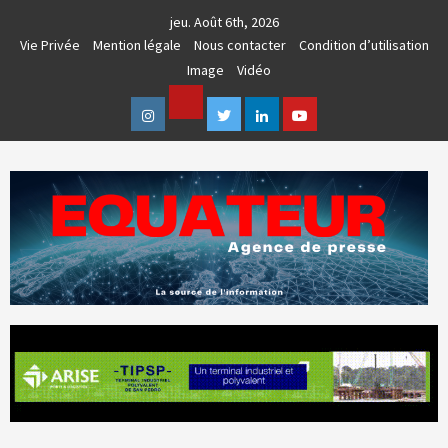
Skip
jeu. Août 6th, 2026
to
Vie Privée
Mention légale
Nous contacter
Condition d’utilisation
content
Image
Vidéo
Facebook
Instagram
Twitter
Linkedin
Youtube
AGENCE DE PRESSE & COMMUNICATION GLOBALE
EQUATEUR