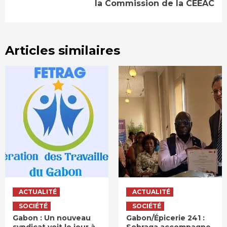
la Commission de la CEEAC
Articles similaires
ACTUALITÉ
ACTUALITÉ
SOCIÉTÉ
SOCIÉTÉ
Gabon : Un nouveau
Gabon/Épicerie 241 :
syndicat voit le jour à
Sobraga accompagne