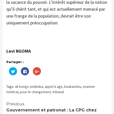
la vacance du pouvoir. L’intérêt supérieur de la nation
qu’il chérit tant, et qui est actuellement menacé par
une frange de la population, devrait être son
uniquement préoccupation.
Levi NGOMA
Partager :
Cliquez
Cliquez
Cliquez
pour
pour
pour
partager
partager
partager
sur
sur
sur
Twitter(ouvre
Facebook(ouvre
Google+
dans
dans
(ouvre
Tags:
ali bongo ondimba
,
appel à agir
,
boukandou
,
examen
une
une
dans
nouvelle
nouvelle
une
médical
,
pour le changement
,
tribunal
fenêtre)
fenêtre)
nouvelle
fenêtre)
Continue
Previous
Gouvernement et patronat : La CPG chez