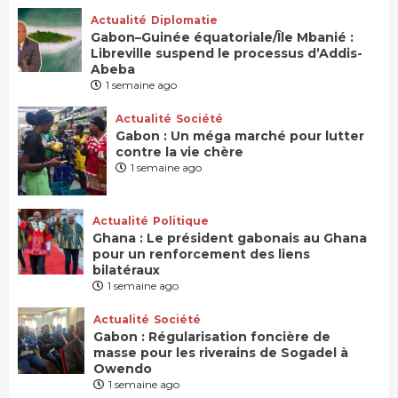
Actualité
Diplomatie
Gabon–Guinée équatoriale/Île Mbanié :
Libreville suspend le processus d’Addis-
Abeba
1 semaine ago
Actualité
Société
Gabon : Un méga marché pour lutter
contre la vie chère
1 semaine ago
Actualité
Politique
Ghana : Le président gabonais au Ghana
pour un renforcement des liens
bilatéraux
1 semaine ago
Actualité
Société
Gabon : Régularisation foncière de
masse pour les riverains de Sogadel à
Owendo
1 semaine ago