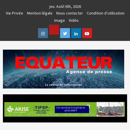
Skip
jeu. Août 6th, 2026
to
Vie Privée
Mention légale
Nous contacter
Condition d’utilisation
content
Image
Vidéo
Facebook
Instagram
Twitter
Linkedin
Youtube
AGENCE DE PRESSE & COMMUNICATION GLOBALE
EQUATEUR