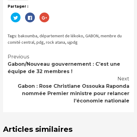
Partager :
Cliquez
Cliquez
Cliquez
pour
pour
pour
partager
partager
partager
sur
sur
sur
Twitter(ouvre
Facebook(ouvre
Google+
dans
dans
(ouvre
Tags:
bakoumba
,
département de lékoko
,
GABON
,
membre du
une
une
dans
nouvelle
nouvelle
une
comité central
,
pdg
,
rock atana
,
ujpdg
fenêtre)
fenêtre)
nouvelle
fenêtre)
Continue
Previous
Gabon/Nouveau gouvernement : C’est une
Reading
équipe de 32 membres !
Next
Gabon : Rose Christiane Ossouka Raponda
nommée Premier ministre pour relancer
l’économie nationale
Articles similaires