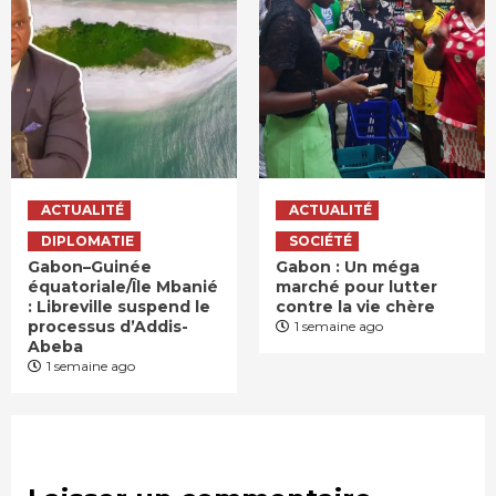
ACTUALITÉ
ACTUALITÉ
DIPLOMATIE
SOCIÉTÉ
Gabon–Guinée
Gabon : Un méga
équatoriale/Île Mbanié
marché pour lutter
: Libreville suspend le
contre la vie chère
processus d’Addis-
1 semaine ago
Abeba
1 semaine ago