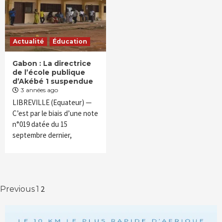
Actualité
Éducation
Gabon : La directrice
de l’école publique
d’Akébé 1 suspendue
3 années ago
LIBREVILLE (Equateur) —
C’est par le biais d’une note
n°019 datée du 15
septembre dernier,
Navigation
2
Previous
1
des