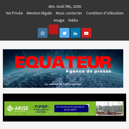
Skip
dim. Août 9th, 2026
to
Vie Privée
Mention légale
Nous contacter
Condition d’utilisation
content
Image
Vidéo
Facebook
Instagram
Twitter
Linkedin
Youtube
AGENCE DE PRESSE & COMMUNICATION GLOBALE
EQUATEUR