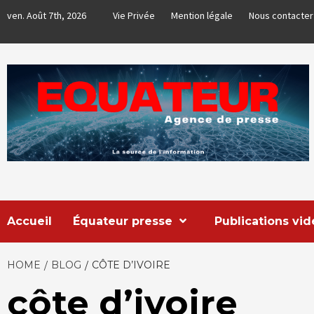
Skip
ven. Août 7th, 2026
Vie Privée
Mention légale
Nous contacter
to
content
EQUATEUR
AGENCE DE PRESSE & COMMUNICATION GLOBALE
Accueil
Équateur presse
Publications vi
HOME
BLOG
CÔTE D’IVOIRE
côte d’ivoire