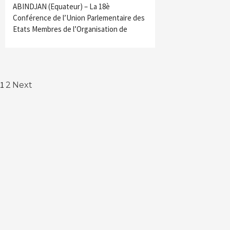
ABINDJAN (Equateur) – La 18è
Conférence de l’Union Parlementaire des
Etats Membres de l’Organisation de
Navigation
1
2
Next
des
articles