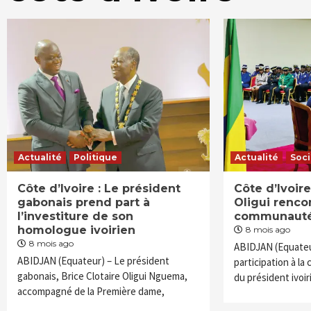
Actualité
Politique
Actualité
Soc
Côte d’Ivoire : Le président
Côte d’Ivoire
gabonais prend part à
Oligui renco
l’investiture de son
communauté
homologue ivoirien
8 mois ago
8 mois ago
ABIDJAN (Equateu
ABIDJAN (Equateur) – Le président
participation à la
gabonais, Brice Clotaire Oligui Nguema,
du président ivoir
accompagné de la Première dame,