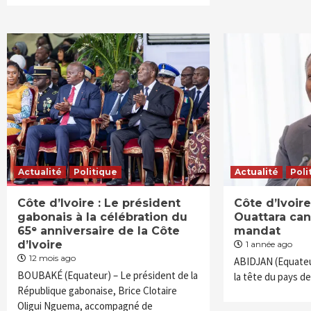
Actualité
Politique
Actualité
Poli
Côte d’Ivoire : Le président
Côte d’Ivoire
gabonais à la célébration du
Ouattara can
65ᵉ anniversaire de la Côte
mandat
d’Ivoire
1 année ago
12 mois ago
ABIDJAN (Equateur
BOUBAKÉ (Equateur) – Le président de la
la tête du pays de
République gabonaise, Brice Clotaire
Oligui Nguema, accompagné de