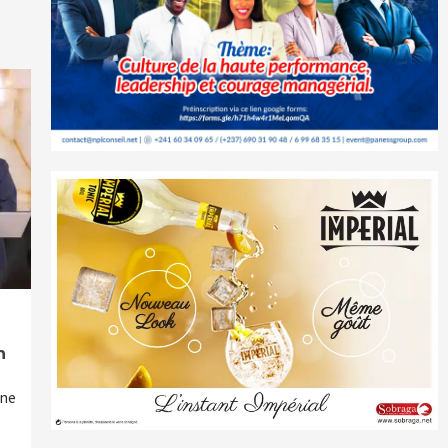
n
une