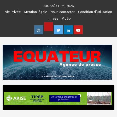
Skip
lun. Août 10th, 2026
to
Vie Privée
Mention légale
Nous contacter
Condition d’utilisation
content
Image
Vidéo
Facebook
Instagram
Twitter
Linkedin
Youtube
AGENCE DE PRESSE & COMMUNICATION GLOBALE
EQUATEUR