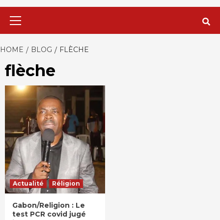
Primary
Menu
HOME
BLOG
FLÈCHE
flèche
Actualité
Réligion
Gabon/Religion : Le
test PCR covid jugé