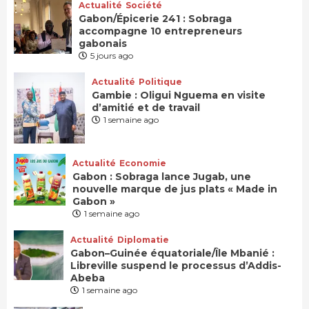
Actualité
Société
Gabon/Épicerie 241 : Sobraga
accompagne 10 entrepreneurs
gabonais
5 jours ago
Actualité
Politique
Gambie : Oligui Nguema en visite
d’amitié et de travail
1 semaine ago
Actualité
Economie
Gabon : Sobraga lance Jugab, une
nouvelle marque de jus plats « Made in
Gabon »
1 semaine ago
Actualité
Diplomatie
Gabon–Guinée équatoriale/Île Mbanié :
Libreville suspend le processus d’Addis-
Abeba
1 semaine ago