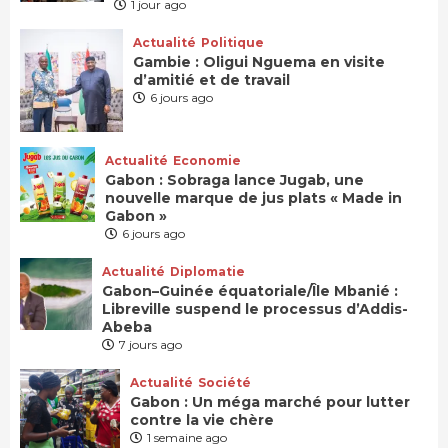
1 jour ago
Actualité
Politique
Gambie : Oligui Nguema en visite
d’amitié et de travail
6 jours ago
Actualité
Economie
Gabon : Sobraga lance Jugab, une
nouvelle marque de jus plats « Made in
Gabon »
6 jours ago
Actualité
Diplomatie
Gabon–Guinée équatoriale/Île Mbanié :
Libreville suspend le processus d’Addis-
Abeba
7 jours ago
Actualité
Société
Gabon : Un méga marché pour lutter
contre la vie chère
1 semaine ago