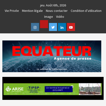
Skip
jeu. Août 6th, 2026
to
Vie Privée
Mention légale
Nous contacter
Condition d’utilisation
content
Image
Vidéo
Facebook
Instagram
Twitter
Linkedin
Youtube
AGENCE DE PRESSE & COMMUNICATION GLOBALE
EQUATEUR