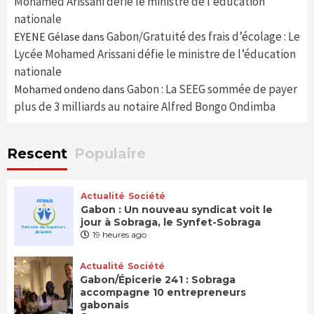
Mohamed Arissani défie le ministre de l’éducation
nationale
Gabon/Gratuité des frais d’écolage : Le
EYENE Gélase
dans
Lycée Mohamed Arissani défie le ministre de l’éducation
nationale
Gabon : La SEEG sommée de payer
Mohamed ondeno
dans
plus de 3 milliards au notaire Alfred Bongo Ondimba
Rescent
Populaire
Actualité
Société
Gabon : Un nouveau syndicat voit le
jour à Sobraga, le Synfet-Sobraga
19 heures ago
Actualité
Société
Gabon/Épicerie 241 : Sobraga
accompagne 10 entrepreneurs
gabonais