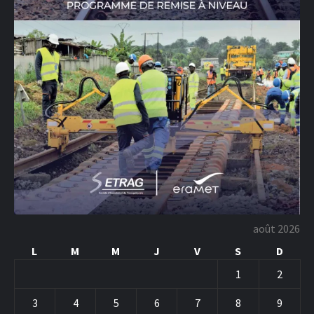
août 2026
L
M
M
J
V
S
D
1
2
3
4
5
6
7
8
9