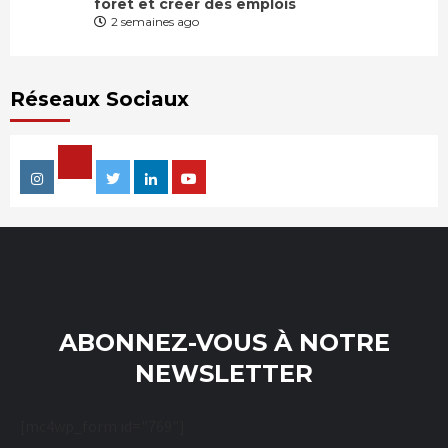
forêt et créer des emplois
2 semaines ago
Réseaux Sociaux
Facebook
Instagram
Twitter
Linkedin
Youtube
ABONNEZ-VOUS À NOTRE
NEWSLETTER
[mc4wp_form id="769"]