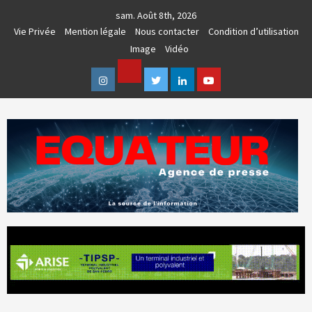
Skip
sam. Août 8th, 2026
to
Vie Privée
Mention légale
Nous contacter
Condition d’utilisation
content
Image
Vidéo
Facebook
Instagram
Twitter
Linkedin
Youtube
AGENCE DE PRESSE & COMMUNICATION GLOBALE
EQUATEUR