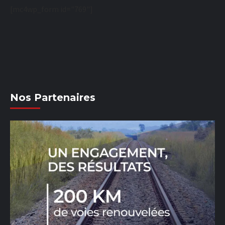
[mc4wp_form id="769"]
Nos Partenaires