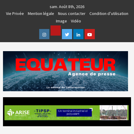
Skip
sam. Août 8th, 2026
to
Vie Privée
Mention légale
Nous contacter
Condition d’utilisation
content
Image
Vidéo
Facebook
Instagram
Twitter
Linkedin
Youtube
AGENCE DE PRESSE & COMMUNICATION GLOBALE
EQUATEUR