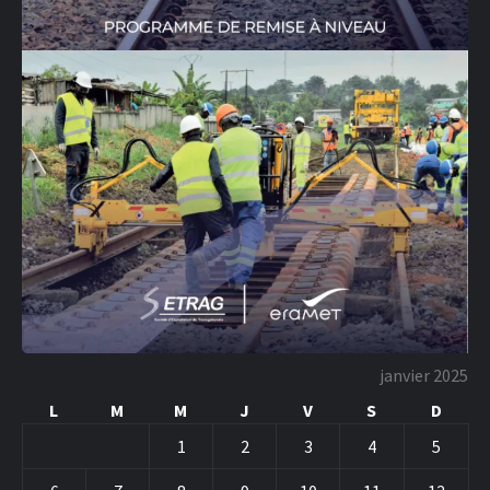
janvier 2025
L
M
M
J
V
S
D
1
2
3
4
5