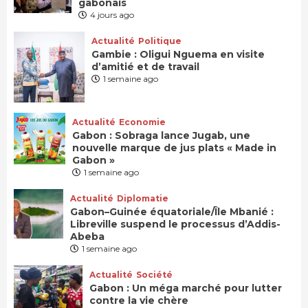
gabonais
4 jours ago
Actualité
Politique
Gambie : Oligui Nguema en visite
d’amitié et de travail
1 semaine ago
Actualité
Economie
Gabon : Sobraga lance Jugab, une
nouvelle marque de jus plats « Made in
Gabon »
1 semaine ago
Actualité
Diplomatie
Gabon–Guinée équatoriale/Île Mbanié :
Libreville suspend le processus d’Addis-
Abeba
1 semaine ago
Actualité
Société
Gabon : Un méga marché pour lutter
contre la vie chère