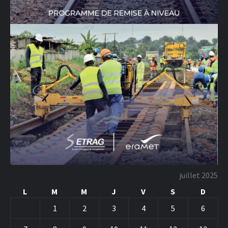
juillet 2025
L
M
M
J
V
S
D
1
2
3
4
5
6