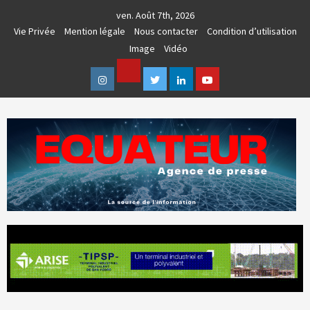
Skip
ven. Août 7th, 2026
to
Vie Privée
Mention légale
Nous contacter
Condition d’utilisation
content
Image
Vidéo
Facebook
Instagram
Twitter
Linkedin
Youtube
AGENCE DE PRESSE & COMMUNICATION GLOBALE
EQUATEUR