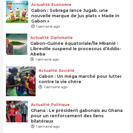
Actualité
Economie
Gabon : Sobraga lance Jugab, une
nouvelle marque de jus plats « Made in
Gabon »
1 semaine ago
Actualité
Diplomatie
Gabon–Guinée équatoriale/Île Mbanié :
Libreville suspend le processus d’Addis-
Abeba
1 semaine ago
Actualité
Société
Gabon : Un méga marché pour lutter
contre la vie chère
1 semaine ago
Actualité
Politique
Ghana : Le président gabonais au Ghana
pour un renforcement des liens
bilatéraux
1 semaine ago