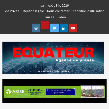
Skip
sam. Août 8th, 2026
to
Vie Privée
Mention légale
Nous contacter
Condition d’utilisation
content
Image
Vidéo
Facebook
Instagram
Twitter
Linkedin
Youtube
AGENCE DE PRESSE & COMMUNICATION GLOBALE
EQUATEUR