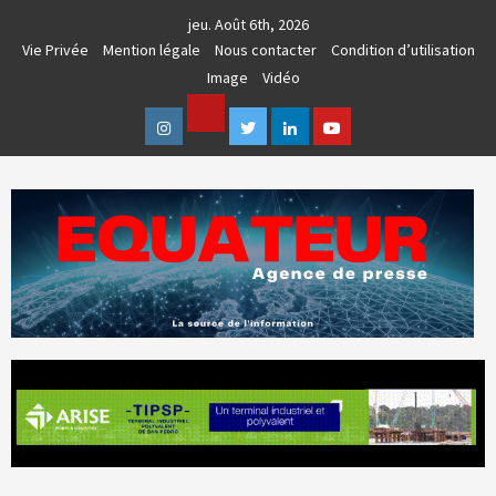
Skip
jeu. Août 6th, 2026
to
Vie Privée
Mention légale
Nous contacter
Condition d’utilisation
content
Image
Vidéo
Facebook
Instagram
Twitter
Linkedin
Youtube
AGENCE DE PRESSE & COMMUNICATION GLOBALE
EQUATEUR