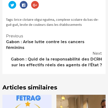
Cliquez
Cliquez
Cliquez
pour
pour
pour
partager
partager
partager
sur
sur
sur
Twitter(ouvre
Facebook(ouvre
Google+
dans
dans
(ouvre
Tags:
brice clotaire oligui nguéma
,
complexe scolaire du bas-de-
une
une
dans
nouvelle
nouvelle
une
gué-gué
,
levée de couleurs dans les établissements
fenêtre)
fenêtre)
nouvelle
fenêtre)
Continue
Previous
Gabon : Arise lutte contre les cancers
Reading
féminins
Next
Gabon : Quid de la responsabilité des DCRH
sur les effectifs réels des agents de l’État ?
Articles similaires