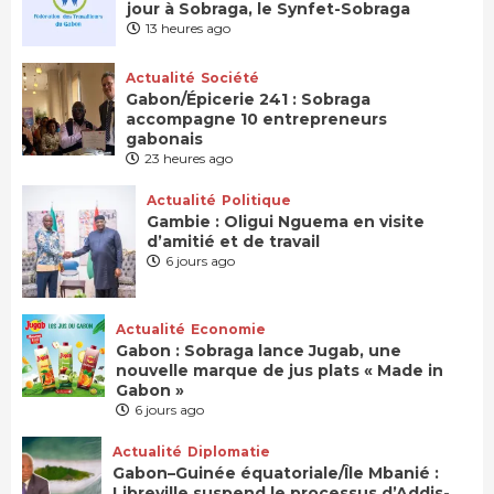
jour à Sobraga, le Synfet-Sobraga
13 heures ago
Actualité
Société
Gabon/Épicerie 241 : Sobraga
accompagne 10 entrepreneurs
gabonais
23 heures ago
Actualité
Politique
Gambie : Oligui Nguema en visite
d’amitié et de travail
6 jours ago
Actualité
Economie
Gabon : Sobraga lance Jugab, une
nouvelle marque de jus plats « Made in
Gabon »
6 jours ago
Actualité
Diplomatie
Gabon–Guinée équatoriale/Île Mbanié :
Libreville suspend le processus d’Addis-