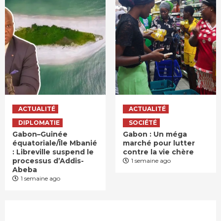
ACTUALITÉ
ACTUALITÉ
DIPLOMATIE
SOCIÉTÉ
Gabon–Guinée
Gabon : Un méga
équatoriale/Île Mbanié
marché pour lutter
: Libreville suspend le
contre la vie chère
processus d’Addis-
1 semaine ago
Abeba
1 semaine ago