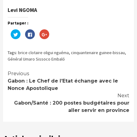
Levi NGOMA
Partager :
Cliquez
Cliquez
Cliquez
pour
pour
pour
partager
partager
partager
sur
sur
sur
Twitter(ouvre
Facebook(ouvre
Google+
dans
dans
(ouvre
Tags:
brice clotaire oligui nguéma
,
cinquantenaire guinee-bissau
,
une
une
dans
nouvelle
nouvelle
une
Général Umaro Sissoco Embaló
fenêtre)
fenêtre)
nouvelle
fenêtre)
Continue
Previous
Gabon : Le Chef de l’Etat échange avec le
Reading
Nonce Apostolique
Next
Gabon/Santé : 200 postes budgétaires pour
aller servir en province