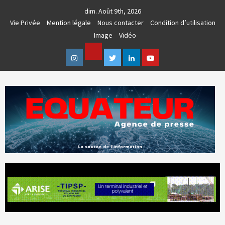
Skip
dim. Août 9th, 2026
to
Vie Privée
Mention légale
Nous contacter
Condition d’utilisation
content
Image
Vidéo
Facebook
Instagram
Twitter
Linkedin
Youtube
AGENCE DE PRESSE & COMMUNICATION GLOBALE
EQUATEUR