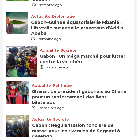
1 semaine ago
Actualité
Diplomatie
Gabon–Guinée équatoriale/Île Mbanié :
Libreville suspend le processus d’Addis-
Abeba
1 semaine ago
Actualité
Société
Gabon : Un méga marché pour lutter
contre la vie chère
1 semaine ago
Actualité
Politique
Ghana : Le président gabonais au Ghana
pour un renforcement des liens
bilatéraux
2 semaines ago
Actualité
Société
Gabon : Régularisation foncière de
masse pour les riverains de Sogadel à
Owendo