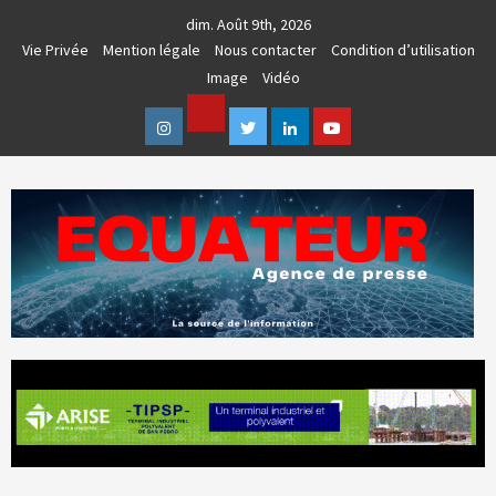
Skip
dim. Août 9th, 2026
to
Vie Privée
Mention légale
Nous contacter
Condition d’utilisation
content
Image
Vidéo
Facebook
Instagram
Twitter
Linkedin
Youtube
AGENCE DE PRESSE & COMMUNICATION GLOBALE
EQUATEUR