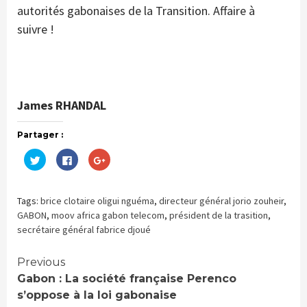
autorités gabonaises de la Transition. Affaire à
suivre !
James RHANDAL
Partager :
Cliquez
Cliquez
Cliquez
pour
pour
pour
partager
partager
partager
sur
sur
sur
Twitter(ouvre
Facebook(ouvre
Google+
dans
dans
(ouvre
Tags:
brice clotaire oligui nguéma
,
directeur général jorio zouheir
,
une
une
dans
nouvelle
nouvelle
une
GABON
,
moov africa gabon telecom
,
président de la trasition
,
fenêtre)
fenêtre)
nouvelle
secrétaire général fabrice djoué
fenêtre)
Continue
Previous
Gabon : La société française Perenco
Reading
s’oppose à la loi gabonaise