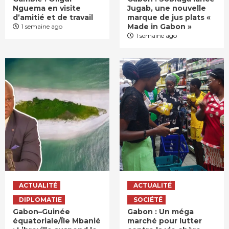
Nguema en visite
Jugab, une nouvelle
d’amitié et de travail
marque de jus plats «
Made in Gabon »
1 semaine ago
1 semaine ago
ACTUALITÉ
ACTUALITÉ
DIPLOMATIE
SOCIÉTÉ
Gabon–Guinée
Gabon : Un méga
équatoriale/Île Mbanié
marché pour lutter