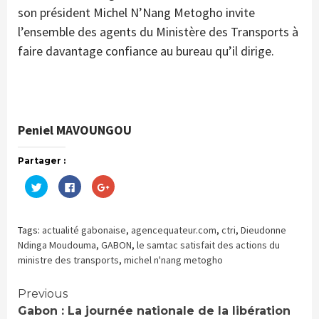
son président Michel N’Nang Metogho invite
l’ensemble des agents du Ministère des Transports à
faire davantage confiance au bureau qu’il dirige.
Peniel MAVOUNGOU
Partager :
Cliquez
Cliquez
Cliquez
pour
pour
pour
partager
partager
partager
sur
sur
sur
Twitter(ouvre
Facebook(ouvre
Google+
dans
dans
(ouvre
Tags:
actualité gabonaise
,
agencequateur.com
,
ctri
,
Dieudonne
une
une
dans
nouvelle
nouvelle
une
Ndinga Moudouma
,
GABON
,
le samtac satisfait des actions du
fenêtre)
fenêtre)
nouvelle
ministre des transports
,
michel n'nang metogho
fenêtre)
Continue
Previous
Gabon : La journée nationale de la libération