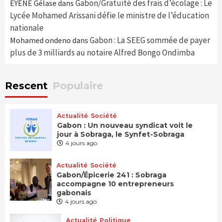
Gabon/Gratuité des frais d’écolage : Le
EYENE Gélase
dans
Lycée Mohamed Arissani défie le ministre de l’éducation
nationale
Gabon : La SEEG sommée de payer
Mohamed ondeno
dans
plus de 3 milliards au notaire Alfred Bongo Ondimba
Rescent
Populaire
Actualité
Société
Gabon : Un nouveau syndicat voit le
jour à Sobraga, le Synfet-Sobraga
4 jours ago
Actualité
Société
Gabon/Épicerie 241 : Sobraga
accompagne 10 entrepreneurs
gabonais
4 jours ago
Actualité
Politique