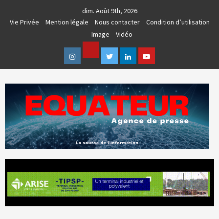
Skip
dim. Août 9th, 2026
to
Vie Privée
Mention légale
Nous contacter
Condition d’utilisation
content
Image
Vidéo
Facebook
Instagram
Twitter
Linkedin
Youtube
AGENCE DE PRESSE & COMMUNICATION GLOBALE
EQUATEUR