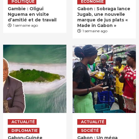
POLITIQUE
ECONOMIE
Gambie : Oligui
Gabon : Sobraga lance
Nguema en visite
Jugab, une nouvelle
d’amitié et de travail
marque de jus plats «
Made in Gabon »
1 semaine ago
1 semaine ago
ACTUALITÉ
ACTUALITÉ
DIPLOMATIE
SOCIÉTÉ
Gabon–Guinée
Gabon : Un méga