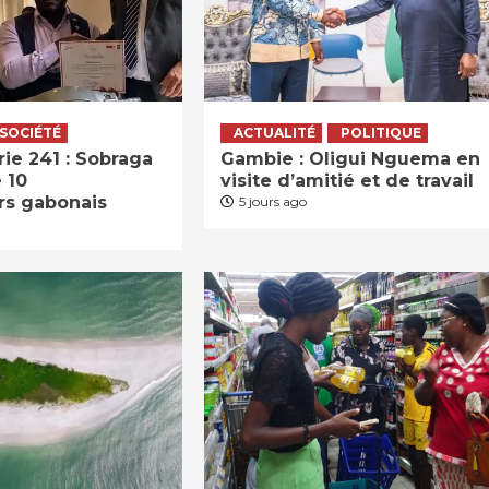
SOCIÉTÉ
ACTUALITÉ
POLITIQUE
ie 241 : Sobraga
Gambie : Oligui Nguema en
 10
visite d’amitié et de travail
rs gabonais
5 jours ago