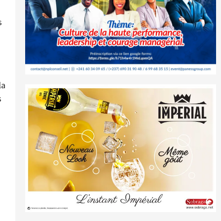
s
la
s
a