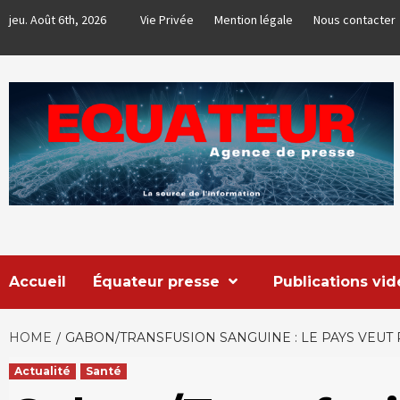
Skip
jeu. Août 6th, 2026
Vie Privée
Mention légale
Nous contacter
to
content
EQUATEUR
AGENCE DE PRESSE & COMMUNICATION GLOBALE
Accueil
Équateur presse
Publications vi
HOME
GABON/TRANSFUSION SANGUINE : LE PAYS VEUT
Actualité
Santé