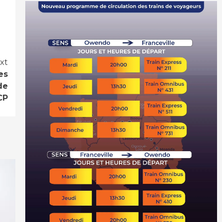
xt
es
de
CP