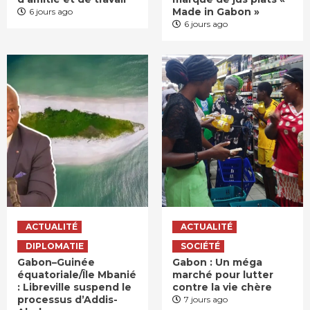
Made in Gabon »
6 jours ago
6 jours ago
ACTUALITÉ
ACTUALITÉ
DIPLOMATIE
SOCIÉTÉ
Gabon–Guinée
Gabon : Un méga
équatoriale/Île Mbanié
marché pour lutter
: Libreville suspend le
contre la vie chère
processus d’Addis-
7 jours ago