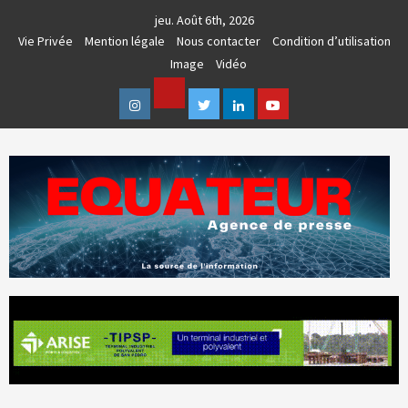
Skip
jeu. Août 6th, 2026
to
Vie Privée
Mention légale
Nous contacter
Condition d’utilisation
content
Image
Vidéo
Facebook
Instagram
Twitter
Linkedin
Youtube
AGENCE DE PRESSE & COMMUNICATION GLOBALE
EQUATEUR