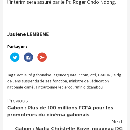
l’intérim sera assuré par le Pr. Roger Ondo Ndong.
Jaulene LEMBEME
Partager :
Cliquez
Cliquez
Cliquez
pour
pour
pour
partager
partager
partager
sur
sur
sur
Twitter(ouvre
Facebook(ouvre
Google+
dans
dans
(ouvre
Tags:
actualité gabonaise
,
agencequateur.com
,
ctri
,
GABON
,
le dg
une
une
dans
nouvelle
nouvelle
une
de l'ens suspendu de ses fonction
,
ministre de l'éducation
fenêtre)
fenêtre)
nouvelle
nationale camélia ntoutoume leclercq
,
rufin didzambou
fenêtre)
Continue
Previous
Gabon : Plus de 100 millions FCFA pour les
Reading
promoteurs du cinéma gabonais
Next
Gabon : Nadia Christelle Koye, nouveau DG