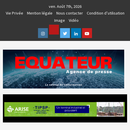
Skip
ven. Août 7th, 2026
to
Vie Privée
Mention légale
Nous contacter
Condition d’utilisation
content
Image
Vidéo
Facebook
Instagram
Twitter
Linkedin
Youtube
AGENCE DE PRESSE & COMMUNICATION GLOBALE
EQUATEUR