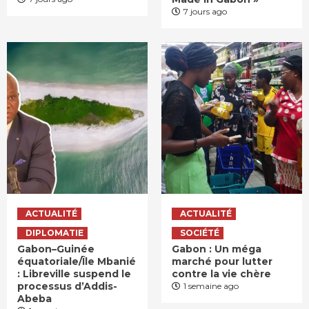
7 jours ago
ACTUALITÉ
ACTUALITÉ
DIPLOMATIE
SOCIÉTÉ
Gabon–Guinée
Gabon : Un méga
équatoriale/Île Mbanié
marché pour lutter
: Libreville suspend le
contre la vie chère
processus d’Addis-
1 semaine ago
Abeba