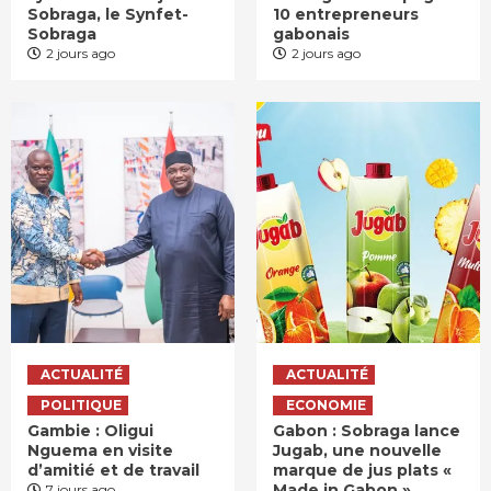
Sobraga, le Synfet-
10 entrepreneurs
Sobraga
gabonais
2 jours ago
2 jours ago
ACTUALITÉ
ACTUALITÉ
POLITIQUE
ECONOMIE
Gambie : Oligui
Gabon : Sobraga lance
Nguema en visite
Jugab, une nouvelle
d’amitié et de travail
marque de jus plats «
Made in Gabon »
7 jours ago