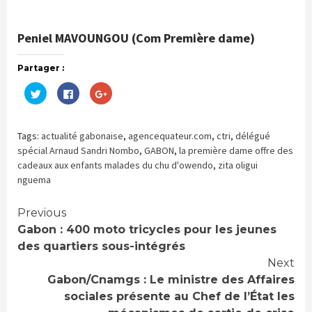
Peniel MAVOUNGOU (Com Première dame)
Partager :
Cliquez
Cliquez
Cliquez
pour
pour
pour
partager
partager
partager
sur
sur
sur
Twitter(ouvre
Facebook(ouvre
Google+
dans
dans
(ouvre
Tags:
actualité gabonaise
,
agencequateur.com
,
ctri
,
délégué
une
une
dans
nouvelle
nouvelle
une
spécial Arnaud Sandri Nombo
,
GABON
,
la première dame offre des
fenêtre)
fenêtre)
nouvelle
cadeaux aux enfants malades du chu d'owendo
,
zita oligui
fenêtre)
nguema
Continue
Previous
Gabon : 400 moto tricycles pour les jeunes
Reading
des quartiers sous-intégrés
Next
Gabon/Cnamgs : Le ministre des Affaires
sociales présente au Chef de l’État les