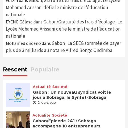
Gabon/Gratuité des frais d’écolage : Le Lycée
Volzin
dans
Mohamed Arissani défie le ministre de l’éducation
nationale
Gabon/Gratuité des frais d’écolage : Le
EYENE Gélase
dans
Lycée Mohamed Arissani défie le ministre de l’éducation
nationale
Gabon : La SEEG sommée de payer
Mohamed ondeno
dans
plus de 3 milliards au notaire Alfred Bongo Ondimba
Rescent
Populaire
Actualité
Société
Gabon : Un nouveau syndicat voit le
jour à Sobraga, le Synfet-Sobraga
2 jours ago
Actualité
Société
Gabon/Épicerie 241 : Sobraga
accompagne 10 entrepreneurs