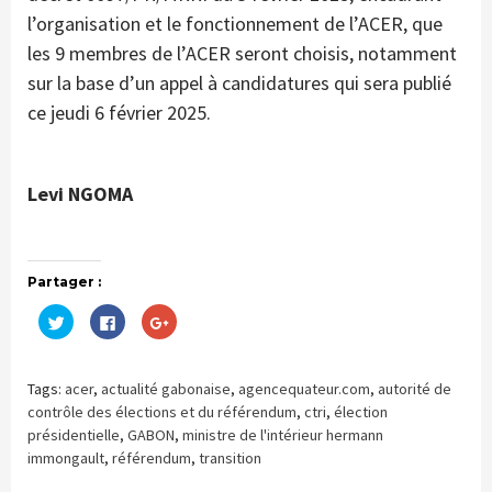
l’organisation et le fonctionnement de l’ACER, que
les 9 membres de l’ACER seront choisis, notamment
sur la base d’un appel à candidatures qui sera publié
ce jeudi 6 février 2025.
Levi NGOMA
Partager :
Cliquez
Cliquez
Cliquez
pour
pour
pour
partager
partager
partager
sur
sur
sur
Twitter(ouvre
Facebook(ouvre
Google+
dans
dans
(ouvre
Tags:
acer
,
actualité gabonaise
,
agencequateur.com
,
autorité de
une
une
dans
nouvelle
nouvelle
une
contrôle des élections et du référendum
,
ctri
,
élection
fenêtre)
fenêtre)
nouvelle
présidentielle
,
GABON
,
ministre de l'intérieur hermann
fenêtre)
immongault
,
référendum
,
transition