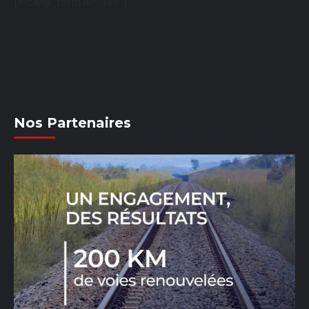
[mc4wp_form id="769"]
Nos Partenaires