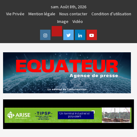
Skip
sam. Août 8th, 2026
to
Vie Privée
Mention légale
Nous contacter
Condition d’utilisation
content
Image
Vidéo
Facebook
Instagram
Twitter
Linkedin
Youtube
AGENCE DE PRESSE & COMMUNICATION GLOBALE
EQUATEUR