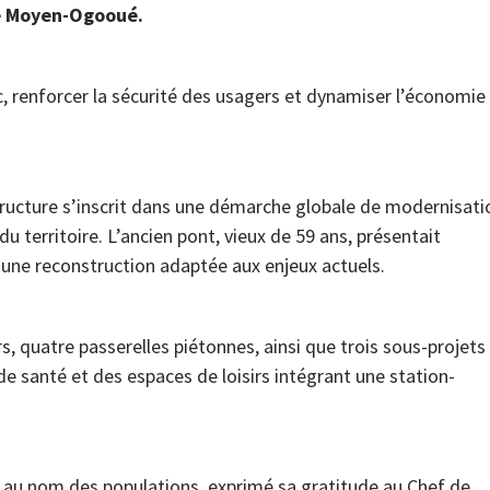
le Moyen-Ogooué.
ic, renforcer la sécurité des usagers et dynamiser l’économie
structure s’inscrit dans une démarche globale de modernisati
u territoire. L’ancien pont, vieux de 59 ans, présentait
 une reconstruction adaptée aux enjeux actuels.
s, quatre passerelles piétonnes, ainsi que trois sous-projets
de santé et des espaces de loisirs intégrant une station-
 a, au nom des populations, exprimé sa gratitude au Chef de