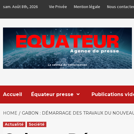
Skip
sam. Août 8th, 2026
Vie Privée
Mention légale
Nous contacte
to
content
EQUATEUR
AGENCE DE PRESSE & COMMUNICATION GLOBALE
Accueil
Équateur presse
Publications vi
HOME
GABON : DÉMARRAGE DES TRAVAUX DU NOUVEAU
Actualité
Société