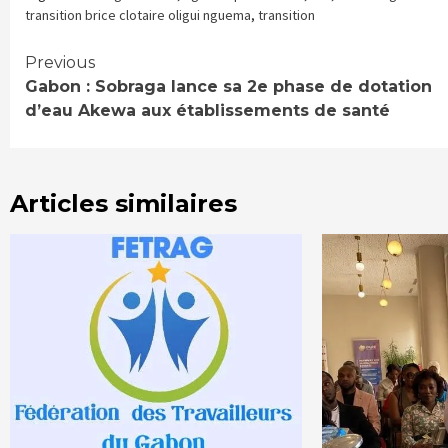
une
une
dans
nouvelle
nouvelle
une
transition brice clotaire oligui nguema
,
transition
fenêtre)
fenêtre)
nouvelle
fenêtre)
Continue
Previous
Gabon : Sobraga lance sa 2e phase de dotation
Reading
d’eau Akewa aux établissements de santé
Articles similaires