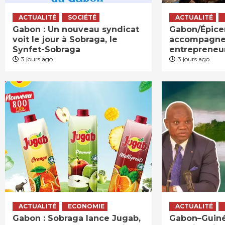
ACTUALITÉ
SOCIÉTÉ
ACTUALITÉ
Gabon : Un nouveau syndicat
Gabon/Épicer
voit le jour à Sobraga, le
accompagne
Synfet-Sobraga
entrepreneu
3 jours ago
3 jours ago
ACTUALITÉ
ECONOMIE
ACTUALITÉ
Gabon : Sobraga lance Jugab,
Gabon–Guinée