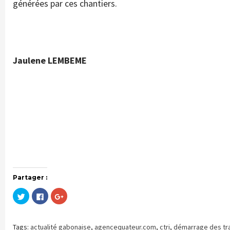
générées par ces chantiers.
Jaulene LEMBEME
Partager :
Cliquez
Cliquez
Cliquez
pour
pour
pour
partager
partager
partager
sur
sur
sur
Twitter(ouvre
Facebook(ouvre
Google+
dans
dans
(ouvre
Tags:
actualité gabonaise
,
agencequateur.com
,
ctri
,
démarrage des tra