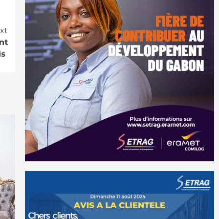
xt
nt
is