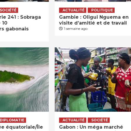
SOCIÉTÉ
ACTUALITÉ
POLITIQUE
ie 241 : Sobraga
Gambie : Oligui Nguema en
 10
visite d’amitié et de travail
rs gabonais
1 semaine ago
DIPLOMATIE
ACTUALITÉ
SOCIÉTÉ
 équatoriale/Île
Gabon : Un méga marché