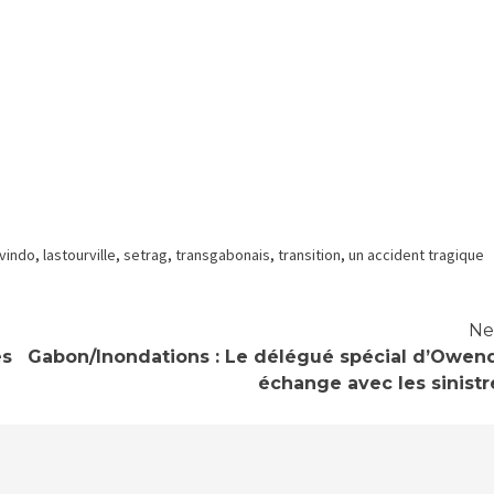
ivindo
,
lastourville
,
setrag
,
transgabonais
,
transition
,
un accident tragique
Ne
es
Gabon/Inondations : Le délégué spécial d’Owen
échange avec les sinistr