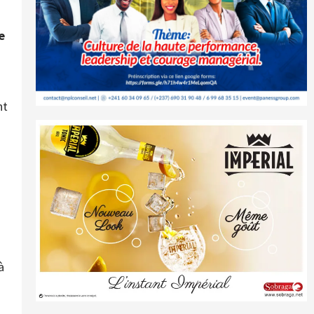
e
nt
à