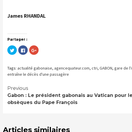
James RHANDAL
Partager :
Cliquez
Cliquez
Cliquez
pour
pour
pour
partager
partager
partager
sur
sur
sur
Twitter(ouvre
Facebook(ouvre
Google+
dans
dans
(ouvre
Tags:
actualité gabonaise
,
agencequateur.com
,
ctri
,
GABON
,
gare de l'
une
une
dans
nouvelle
nouvelle
une
entraîne le décès d'une passagère
fenêtre)
fenêtre)
nouvelle
fenêtre)
Continue
Previous
Gabon : Le président gabonais au Vatican pour l
Reading
obsèques du Pape François
Articles similaires