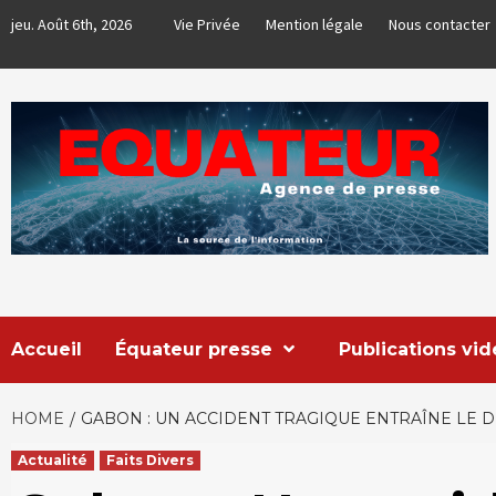
Skip
jeu. Août 6th, 2026
Vie Privée
Mention légale
Nous contacter
to
content
EQUATEUR
AGENCE DE PRESSE & COMMUNICATION GLOBALE
Accueil
Équateur presse
Publications vi
HOME
GABON : UN ACCIDENT TRAGIQUE ENTRAÎNE LE 
Actualité
Faits Divers