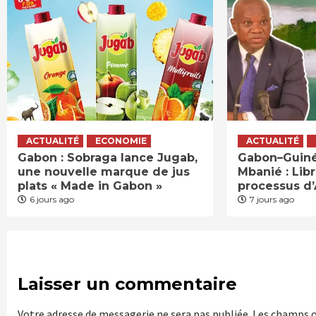
ACTUALITÉ
ECONOMIE
ACTUALITÉ
Gabon : Sobraga lance Jugab,
Gabon–Guinée
une nouvelle marque de jus
Mbanié : Lib
plats « Made in Gabon »
processus d
6 jours ago
7 jours ago
Laisser un commentaire
Votre adresse de messagerie ne sera pas publiée.
Les champs o