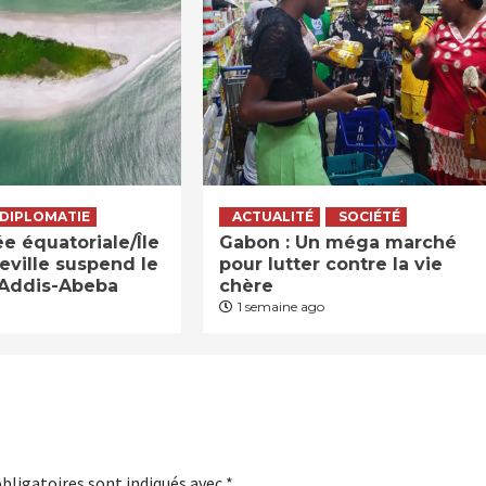
DIPLOMATIE
ACTUALITÉ
SOCIÉTÉ
 équatoriale/Île
Gabon : Un méga marché
reville suspend le
pour lutter contre la vie
’Addis-Abeba
chère
1 semaine ago
bligatoires sont indiqués avec
*