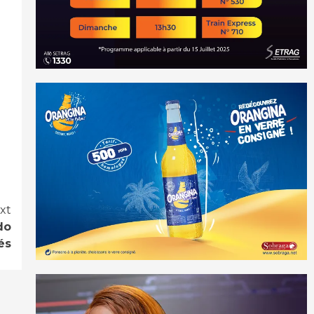
xt
do
és