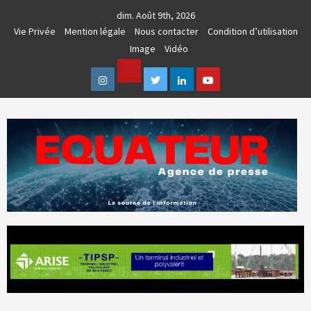
Skip
dim. Août 9th, 2026
to
Vie Privée
Mention légale
Nous contacter
Condition d’utilisation
content
Image
Vidéo
Facebook
Instagram
Twitter
Linkedin
Youtube
AGENCE DE PRESSE & COMMUNICATION GLOBALE
EQUATEUR