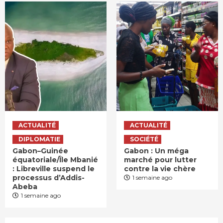
ACTUALITÉ
ACTUALITÉ
DIPLOMATIE
SOCIÉTÉ
Gabon–Guinée
Gabon : Un méga
équatoriale/Île Mbanié
marché pour lutter
: Libreville suspend le
contre la vie chère
processus d’Addis-
1 semaine ago
Abeba
1 semaine ago