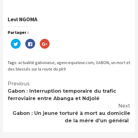
Levi NGOMA
Partager :
Cliquez
Cliquez
Cliquez
pour
pour
pour
partager
partager
partager
sur
sur
sur
Twitter(ouvre
Facebook(ouvre
Google+
dans
dans
(ouvre
Tags:
actualité gabonaise
,
agencequateur.com
,
GABON
,
un mort et
une
une
dans
nouvelle
nouvelle
une
des blessés sur la route du pk9
fenêtre)
fenêtre)
nouvelle
fenêtre)
Continue
Previous
Gabon : Interruption temporaire du trafic
Reading
ferroviaire entre Abanga et Ndjolé
Next
Gabon : Un jeune torturé à mort au domicile
de la mère d’un général