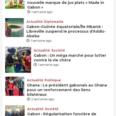
nouvelle marque de jus plats « Made in
Gabon »
1 semaine ago
Actualité
Diplomatie
Gabon–Guinée équatoriale/Île Mbanié :
Libreville suspend le processus d’Addis-
Abeba
1 semaine ago
Actualité
Société
Gabon : Un méga marché pour lutter
contre la vie chère
1 semaine ago
Actualité
Politique
Ghana : Le président gabonais au Ghana
pour un renforcement des liens
bilatéraux
2 semaines ago
Actualité
Société
Gabon : Régularisation foncière de