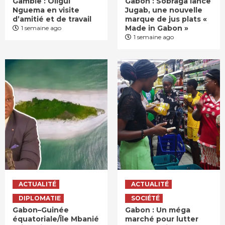
Gambie : Oligui
Gabon : Sobraga lance
Nguema en visite
Jugab, une nouvelle
d’amitié et de travail
marque de jus plats «
Made in Gabon »
1 semaine ago
1 semaine ago
ACTUALITÉ
ACTUALITÉ
DIPLOMATIE
SOCIÉTÉ
Gabon–Guinée
Gabon : Un méga
équatoriale/Île Mbanié
marché pour lutter