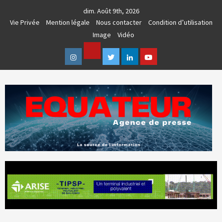
Skip
dim. Août 9th, 2026
to
Vie Privée
Mention légale
Nous contacter
Condition d’utilisation
content
Image
Vidéo
Facebook
Instagram
Twitter
Linkedin
Youtube
AGENCE DE PRESSE & COMMUNICATION GLOBALE
EQUATEUR