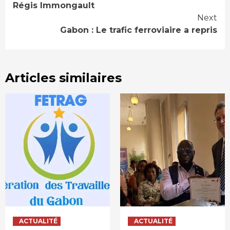
Reading
Régis Immongault
Next
Gabon : Le trafic ferroviaire a repris
Articles similaires
ACTUALITÉ
ACTUALITÉ