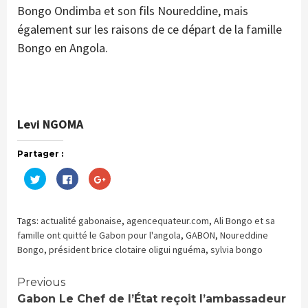
Bongo Ondimba et son fils Noureddine, mais
également sur les raisons de ce départ de la famille
Bongo en Angola.
Levi NGOMA
Partager :
Cliquez
Cliquez
Cliquez
pour
pour
pour
partager
partager
partager
sur
sur
sur
Twitter(ouvre
Facebook(ouvre
Google+
dans
dans
(ouvre
Tags:
actualité gabonaise
,
agencequateur.com
,
Ali Bongo et sa
une
une
dans
nouvelle
nouvelle
une
famille ont quitté le Gabon pour l'angola
,
GABON
,
Noureddine
fenêtre)
fenêtre)
nouvelle
Bongo
,
président brice clotaire oligui nguéma
,
sylvia bongo
fenêtre)
Continue
Previous
Gabon Le Chef de l’État reçoit l’ambassadeur