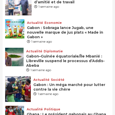
d’amitié et de travail
1 semaine ago
Actualité
Economie
Gabon : Sobraga lance Jugab, une
nouvelle marque de jus plats « Made in
Gabon »
1 semaine ago
Actualité
Diplomatie
Gabon–Guinée équatoriale/Île Mbanié :
Libreville suspend le processus d’Addis-
Abeba
1 semaine ago
Actualité
Société
Gabon : Un méga marché pour lutter
contre la vie chère
1 semaine ago
Actualité
Politique
Ghana : Le président gabonais au Ghana