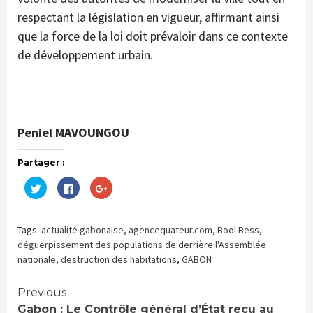
respectant la législation en vigueur, affirmant ainsi
que la force de la loi doit prévaloir dans ce contexte
de développement urbain.
Peniel MAVOUNGOU
Partager :
Cliquez
Cliquez
Cliquez
pour
pour
pour
partager
partager
partager
sur
sur
sur
Twitter(ouvre
Facebook(ouvre
Google+
dans
dans
(ouvre
Tags:
actualité gabonaise
,
agencequateur.com
,
Bool Bess
,
une
une
dans
nouvelle
nouvelle
une
déguerpissement des populations de derrière l'Assemblée
fenêtre)
fenêtre)
nouvelle
nationale
,
destruction des habitations
,
GABON
fenêtre)
Continue
Previous
Gabon : Le Contrôle général d’État reçu au