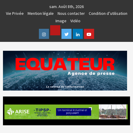
Skip
sam. Août 8th, 2026
to
Vie Privée
Mention légale
Nous contacter
Condition d’utilisation
content
Image
Vidéo
Facebook
Instagram
Twitter
Linkedin
Youtube
AGENCE DE PRESSE & COMMUNICATION GLOBALE
EQUATEUR