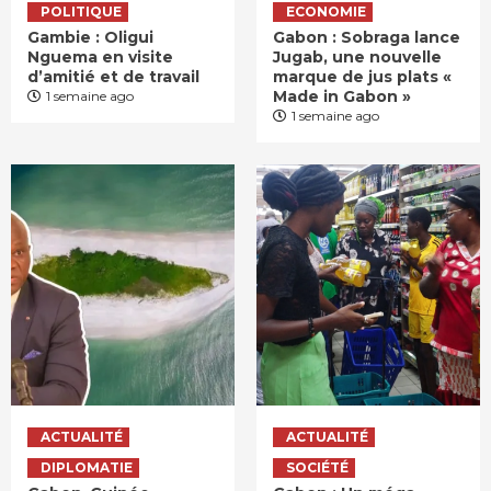
POLITIQUE
ECONOMIE
Gambie : Oligui
Gabon : Sobraga lance
Nguema en visite
Jugab, une nouvelle
d’amitié et de travail
marque de jus plats «
Made in Gabon »
1 semaine ago
1 semaine ago
ACTUALITÉ
ACTUALITÉ
DIPLOMATIE
SOCIÉTÉ