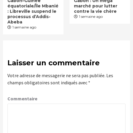
Gabon–Guinée
Gabon : Un méga
équatoriale/Île Mbanié
marché pour lutter
: Libreville suspend le
contre la vie chère
processus d’Addis-
1 semaine ago
Abeba
1 semaine ago
Laisser un commentaire
Votre adresse de messagerie ne sera pas publiée.
Les
champs obligatoires sont indiqués avec
*
Commentaire