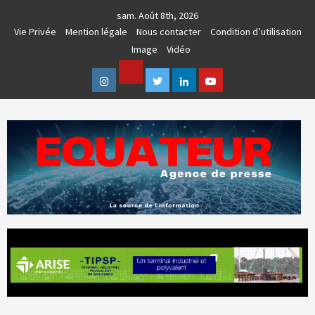
Skip
sam. Août 8th, 2026
to
Vie Privée
Mention légale
Nous contacter
Condition d’utilisation
content
Image
Vidéo
Facebook
Instagram
Twitter
Linkedin
Youtube
AGENCE DE PRESSE & COMMUNICATION GLOBALE
EQUATEUR