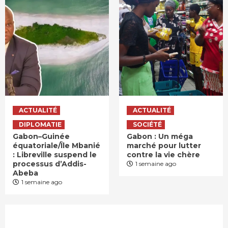
ACTUALITÉ
ACTUALITÉ
DIPLOMATIE
SOCIÉTÉ
Gabon–Guinée
Gabon : Un méga
équatoriale/Île Mbanié
marché pour lutter
: Libreville suspend le
contre la vie chère
processus d’Addis-
1 semaine ago
Abeba
1 semaine ago