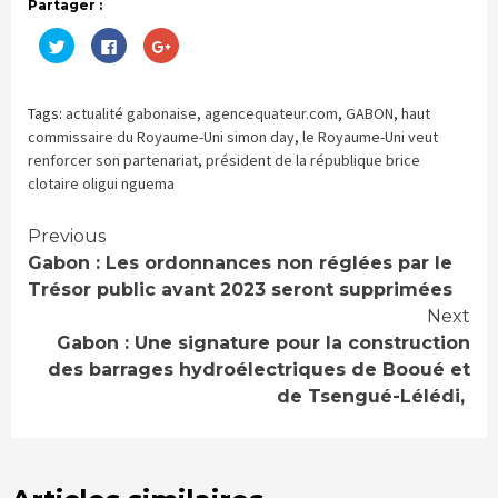
Partager :
Cliquez
Cliquez
Cliquez
pour
pour
pour
partager
partager
partager
sur
sur
sur
Twitter(ouvre
Facebook(ouvre
Google+
dans
dans
(ouvre
Tags:
actualité gabonaise
,
agencequateur.com
,
GABON
,
haut
une
une
dans
nouvelle
nouvelle
une
commissaire du Royaume-Uni simon day
,
le Royaume-Uni veut
fenêtre)
fenêtre)
nouvelle
renforcer son partenariat
,
président de la république brice
fenêtre)
clotaire oligui nguema
Continue
Previous
Gabon : Les ordonnances non réglées par le
Reading
Trésor public avant 2023 seront supprimées
Next
Gabon : Une signature pour la construction
des barrages hydroélectriques de Booué et
de Tsengué-Lélédi,