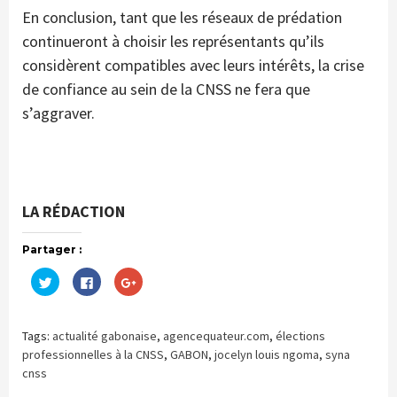
En conclusion, tant que les réseaux de prédation
continueront à choisir les représentants qu’ils
considèrent compatibles avec leurs intérêts, la crise
de confiance au sein de la CNSS ne fera que
s’aggraver.
LA RÉDACTION
Partager :
Cliquez
Cliquez
Cliquez
pour
pour
pour
partager
partager
partager
sur
sur
sur
Twitter(ouvre
Facebook(ouvre
Google+
dans
dans
(ouvre
Tags:
actualité gabonaise
,
agencequateur.com
,
élections
une
une
dans
nouvelle
nouvelle
une
professionnelles à la CNSS
,
GABON
,
jocelyn louis ngoma
,
syna
fenêtre)
fenêtre)
nouvelle
cnss
fenêtre)