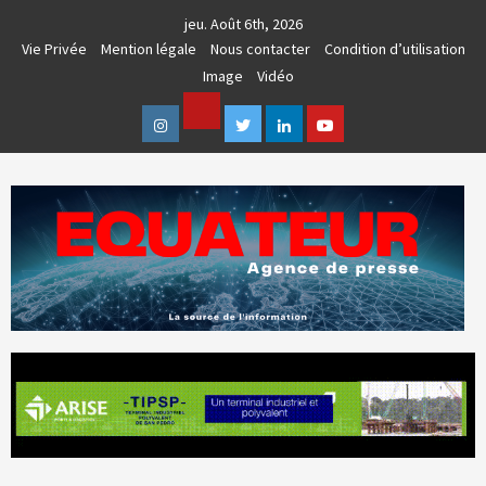
Skip
jeu. Août 6th, 2026
to
Vie Privée
Mention légale
Nous contacter
Condition d’utilisation
content
Image
Vidéo
Facebook
Instagram
Twitter
Linkedin
Youtube
AGENCE DE PRESSE & COMMUNICATION GLOBALE
EQUATEUR