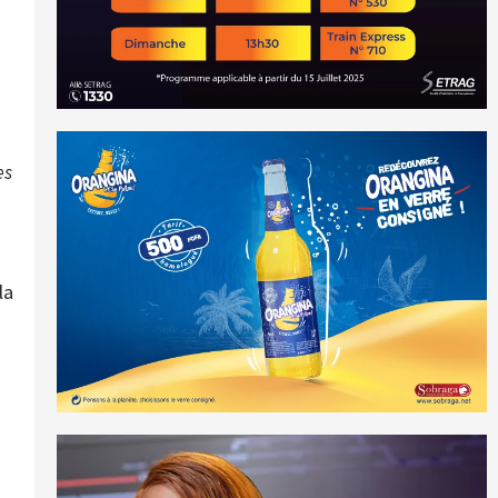
es
la