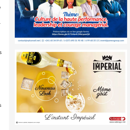
e
4
s
s