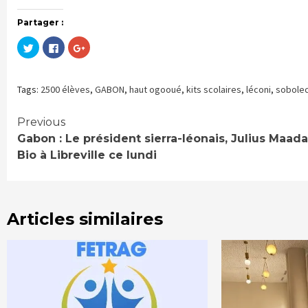
Partager :
Cliquez
Cliquez
Cliquez
pour
pour
pour
partager
partager
partager
sur
sur
sur
Twitter(ouvre
Facebook(ouvre
Google+
dans
dans
(ouvre
Tags:
2500 élèves
,
GABON
,
haut ogooué
,
kits scolaires
,
léconi
,
sobole
une
une
dans
nouvelle
nouvelle
une
fenêtre)
fenêtre)
nouvelle
fenêtre)
Continue
Previous
Gabon : Le président sierra-léonais, Julius Maada
Reading
Bio à Libreville ce lundi
Articles similaires