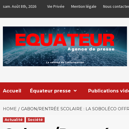
Skip
sam. Août 8th, 2026
Vie Privée
Mention légale
Nous contacte
to
content
EQUATEUR
AGENCE DE PRESSE & COMMUNICATION GLOBALE
Accueil
Équateur presse
Publications vi
HOME
GABON/RENTRÉE SCOLAIRE : LA SOBOLÉCO OFFRE
Actualité
Société