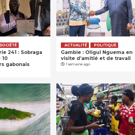
SOCIÉTÉ
ACTUALITÉ
POLITIQUE
ie 241 : Sobraga
Gambie : Oligui Nguema en
 10
visite d’amitié et de travail
rs gabonais
1 semaine ago