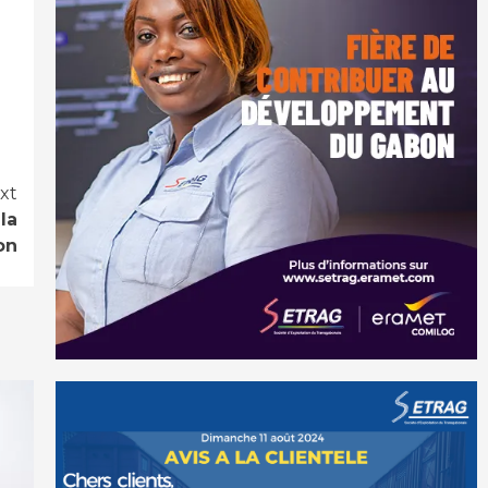
xt
la
on