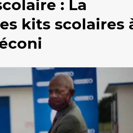
olaire : La
es kits scolaires 
Léconi