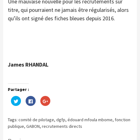
Une mauvaise nouvelle pour les recrutements sur
titre, qui pourraient ne jamais être régularisés, alors
qu’ils ont signé des fiches bleues depuis 2016.
James RHANDAL
Partager :
Cliquez
Cliquez
Cliquez
pour
pour
pour
partager
partager
partager
sur
sur
sur
Twitter(ouvre
Facebook(ouvre
Google+
dans
dans
(ouvre
Tags:
comité de pilotage
,
dgfp
,
édouard mfoula mbome
,
fonction
une
une
dans
nouvelle
nouvelle
une
publique
,
GABON
,
recrutements directs
fenêtre)
fenêtre)
nouvelle
fenêtre)