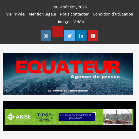
Skip
jeu. Août 6th, 2026
to
Vie Privée
Mention légale
Nous contacter
Condition d’utilisation
content
Image
Vidéo
Facebook
Instagram
Twitter
Linkedin
Youtube
AGENCE DE PRESSE & COMMUNICATION GLOBALE
EQUATEUR