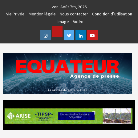
Skip
ven. Août 7th, 2026
to
Vie Privée
Mention légale
Nous contacter
Condition d’utilisation
content
Image
Vidéo
Facebook
Instagram
Twitter
Linkedin
Youtube
AGENCE DE PRESSE & COMMUNICATION GLOBALE
EQUATEUR