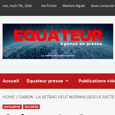
Skip
ven. Août 7th, 2026
Vie Privée
Mention légale
Nous contacter
to
content
EQUATEUR
AGENCE DE PRESSE & COMMUNICATION GLOBALE
Accueil
Équateur presse
Publications vi
HOME
GABON : LA SETRAG VEUT NORMALISER LE SECT
Actualité
Société