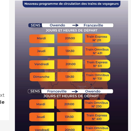
xt
le