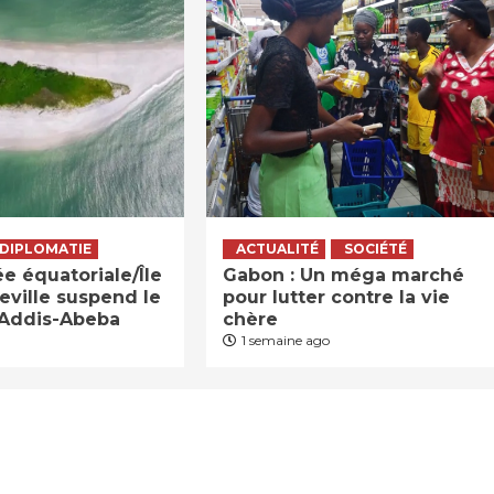
DIPLOMATIE
ACTUALITÉ
SOCIÉTÉ
 équatoriale/Île
Gabon : Un méga marché
reville suspend le
pour lutter contre la vie
’Addis-Abeba
chère
1 semaine ago