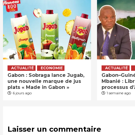
ACTUALITÉ
ECONOMIE
ACTUALITÉ
Gabon : Sobraga lance Jugab,
Gabon–Guinée
une nouvelle marque de jus
Mbanié : Lib
plats « Made in Gabon »
processus d
6 jours ago
1 semaine ago
Laisser un commentaire