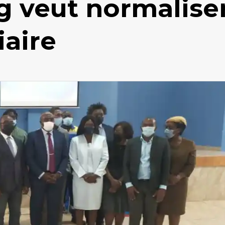
g veut normalise
iaire