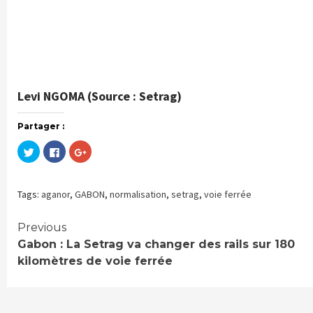
Levi NGOMA (Source : Setrag)
Partager :
Cliquez
Cliquez
Cliquez
pour
pour
pour
partager
partager
partager
sur
sur
sur
Twitter(ouvre
Facebook(ouvre
Google+
dans
dans
(ouvre
Tags:
aganor
,
GABON
,
normalisation
,
setrag
,
voie ferrée
une
une
dans
nouvelle
nouvelle
une
fenêtre)
fenêtre)
nouvelle
fenêtre)
Continue
Previous
Gabon : La Setrag va changer des rails sur 180
Reading
kilomètres de voie ferrée