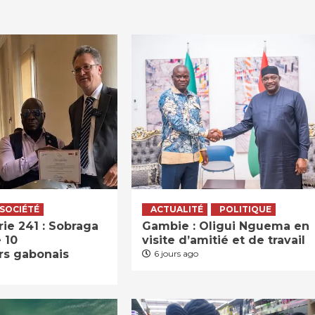
SOCIÉTÉ
ACTUALITÉ
POLITIQUE
ie 241 : Sobraga
Gambie : Oligui Nguema en
 10
visite d’amitié et de travail
rs gabonais
6 jours ago