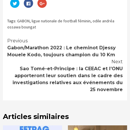
Cliquez
Cliquez
Cliquez
pour
pour
pour
partager
partager
partager
sur
sur
sur
Twitter(ouvre
Facebook(ouvre
Google+
dans
dans
(ouvre
Tags:
GABON
,
ligue nationale de football féminin
,
odile andréa
une
une
dans
nouvelle
nouvelle
une
ossawa boungat
fenêtre)
fenêtre)
nouvelle
fenêtre)
Continue
Previous
Gabon/Marathon 2022 : Le cheminot Djessy
Reading
Mouele Kodo, toujours champion du 10 Km
Next
Sao Tomé-et-Principe : la CEEAC et l’ONU
apporteront leur soutien dans le cadre des
investigations relatives aux événements du
25 novembre
Articles similaires