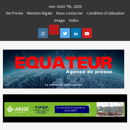
Skip
ven. Août 7th, 2026
to
Vie Privée
Mention légale
Nous contacter
Condition d’utilisation
content
Image
Vidéo
Facebook
Instagram
Twitter
Linkedin
Youtube
AGENCE DE PRESSE & COMMUNICATION GLOBALE
EQUATEUR