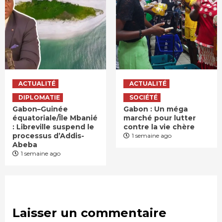
ACTUALITÉ
ACTUALITÉ
DIPLOMATIE
SOCIÉTÉ
Gabon–Guinée
Gabon : Un méga
équatoriale/Île Mbanié
marché pour lutter
: Libreville suspend le
contre la vie chère
processus d’Addis-
1 semaine ago
Abeba
1 semaine ago
Laisser un commentaire